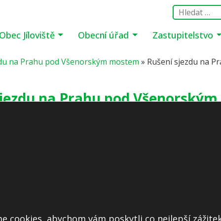
Obec Jíloviště
Obecní úřad
Zastupitelstvo
zdu na Prahu pod Všenorským mostem
»
Rušení sjezdu na 
sjezdu na Prahu pod Všenorský
 mostem
e cookies, abychom vám poskytli co nejlepší zážitek