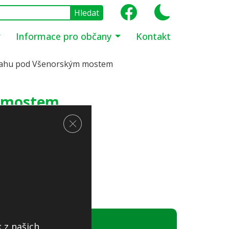
Informace pro občany
Kontakt
Prahu pod Všenorským mostem
m mostem
Zavřít cookie lištu GDPR
 z našich