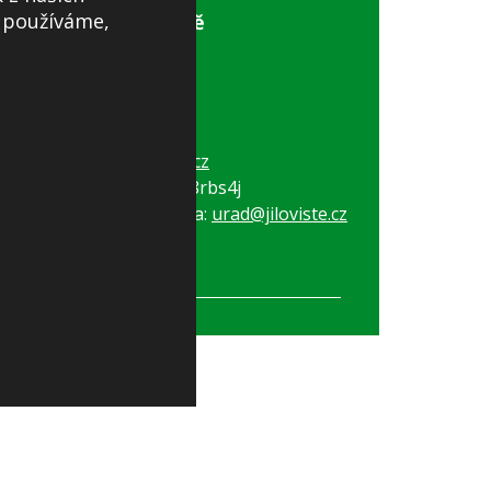
s používáme,
Obecní úřad Jíloviště
Pražská 81
252 02, Jíloviště
Tel:
+420 257 730 274
Tel:
+420 257 730 028
E-mail:
obec@jiloviste.cz
ID datové schránky: e8rbs4j
Elektronická podatelna:
urad@jiloviste.cz