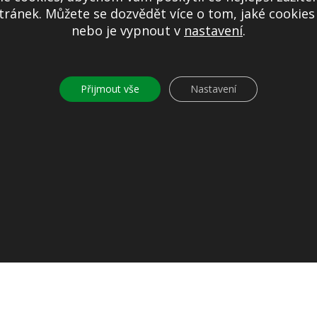
ránek. Můžete se dozvědět více o tom, jaké cookie
Další informace
nebo je vypnout v
nastavení
.
Prohlášení o přístupnosti
Mapa stránek
Ochrana osobních údajů
Přijmout vše
Nastavení
Nastavení cookies
Kontakty
© 2026
Obec Jíloviště. Všechna práva vyhrazena