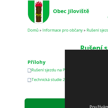
Obec Jíloviště
Domů
»
Informace pro občany
»
Rušení sje
Rušení 
Přílohy
Rušení sjezdu na Prahu pod Všenorským
Technická studie 2017
Používám