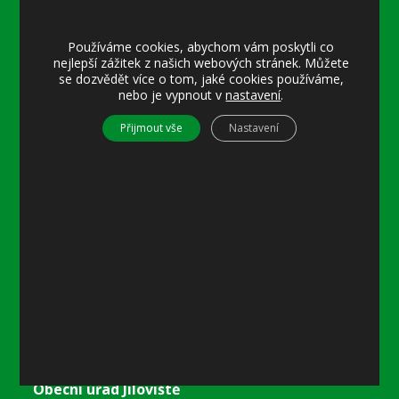
Úřední hodiny:
Používáme cookies, abychom vám poskytli co
nejlepší zážitek z našich webových stránek. Můžete
Pondělí
se dozvědět více o tom, jaké cookies používáme,
8–12 místostarostka
nebo je vypnout v
nastavení
.
8–18 referentka
15–18 místostarostka
Přijmout vše
Nastavení
Středa
8–12 místostarostka
8–18 referentka
15–18 starosta nebo místostarostka
Další informace
Prohlášení o přístupnosti
Mapa stránek
Ochrana osobních údajů
Nastavení cookies
Kontakty
Obecní úřad Jíloviště