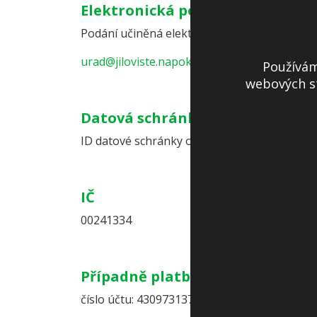
Elektronická podatelna
Podání učiněná elektronicky, opatřená elekt
urad@jiloviste.napokusy.cz/
Používám
webových st
Datová schránka
ID datové schránky obce: e8rbs4j
IČ
00241334
Případně platby lze poukázat –
číslo účtu: 4309731379/0800 u České spořitel