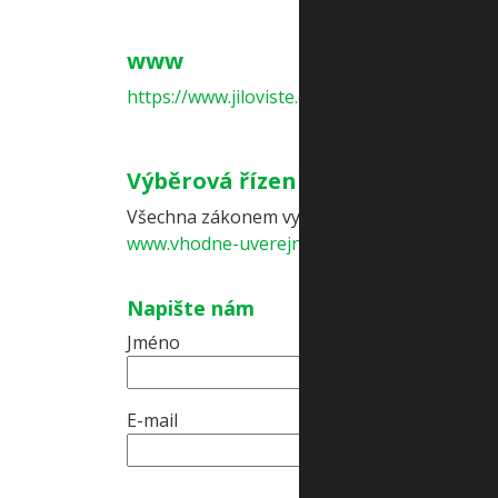
www
https://www.jiloviste.cz
Výběrová řízení
Všechna zákonem vyhlašovaná a realizovaná v
www.vhodne-uverejneni.cz
Napište nám
Jméno
E-mail