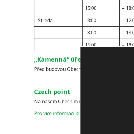
15:00
– 18:
Středa
8:00
– 12:
8:00
– 18:
15:00
– 18:
„Kamenná“ úřední deska
Před budovou Obecního úřadu Jíloviště, Pražs
Czech point
Na našem Obecním úřadu jsou poskytovány
Pro více informací klikněte zde: