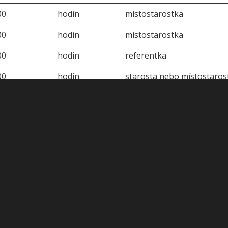
00
hodin
místostarostka
00
hodin
místostarostka
00
hodin
referentka
00
hodin
starosta nebo místostaros
ká 81, 252 02 Jíloviště.
 služby CZECH POINTU