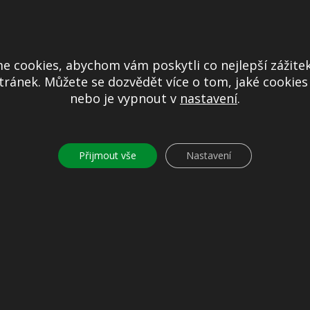
ronickým podpisem certifikovaným I. CA
e cookies, abychom vám poskytli co nejlepší zážitek
ránek. Můžete se dozvědět více o tom, jaké cookie
nebo je vypnout v
nastavení
.
Přijmout vše
Nastavení
 Bankovní spojení
ny a.s.