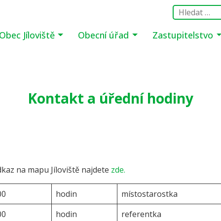
Obec Jíloviště
Obecní úřad
Zastupitelstvo
Kontakt a úřední hodiny
Odkaz na mapu Jíloviště najdete
zde.
00
hodin
místostarostka
00
hodin
referentka