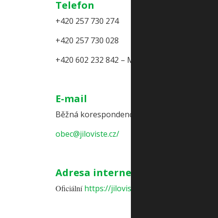
Telefon
+420 257 730 274
+420 257 730 028
+420 602 232 842 – Místostarostka RNDr. Ja
E-mail
Běžná korespondence
obec@jiloviste.cz/
Adresa internetové stránky
Oficiální
https://jiloviste.cz/