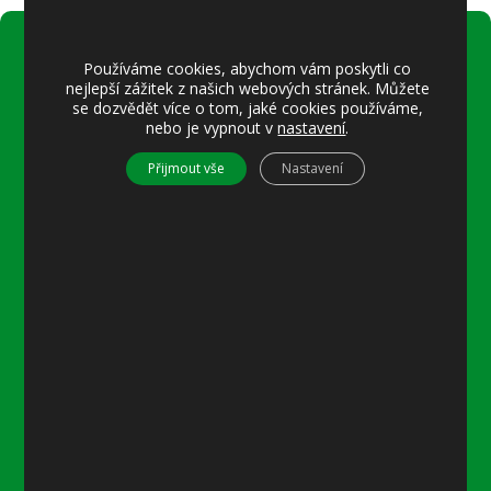
Používáme cookies, abychom vám poskytli co
Úřední hodiny:
nejlepší zážitek z našich webových stránek. Můžete
Pondělí
se dozvědět více o tom, jaké cookies používáme,
nebo je vypnout v
nastavení
.
8–12 místostarostka
8–18 referentka
Přijmout vše
Nastavení
15–18 místostarostka
Středa
8–12 místostarostka
8–18 referentka
15–18 starosta nebo místostarostka
Další informace
Prohlášení o přístupnosti
Mapa stránek
Ochrana osobních údajů
Nastavení cookies
Kontakty