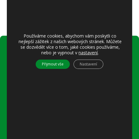
Používáme cookies, abychom vám poskytli co
nejlepší zážitek z našich webových stránek. Můžete
se dozvědět více o tom, jaké cookies používáme,
nebo je vypnout v
nastavení
.
Úřední hodiny:
Pondělí
Přijmout vše
Nastavení
8–12 místostarostka
8–18 referentka
15–18 místostarostka
Středa
8–12 místostarostka
8–18 referentka
15–18 starosta nebo místostarostka
Další informace
Prohlášení o přístupnosti