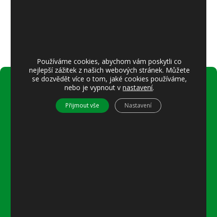
Používáme cookies, abychom vám poskytli co
nejlepší zážitek z našich webových stránek. Můžete
se dozvědět více o tom, jaké cookies používáme,
nebo je vypnout v
nastavení
.
Úřední hodiny:
Přijmout vše
Nastavení
Pondělí
8–12 místostarostka
8–18 referentka
15–18 místostarostka
Středa
8–12 místostarostka
8–18 referentka
15–18 starosta nebo místostarostka
Další informace