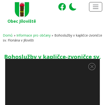
Obec Jíloviště
Domů
»
Informace pro občany
»
Bohoslužby v kapličce-zvoničce
sv. Floriána v Jílovišti
Bohoslužby v kapličce-zvoničce sv.
Floriána v Jílovišti
Zavřít c