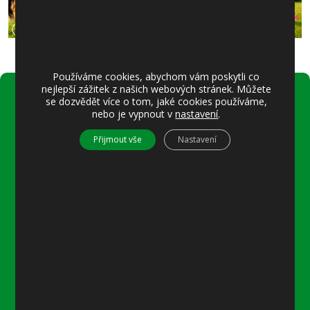
Používáme cookies, abychom vám poskytli co
nejlepší zážitek z našich webových stránek. Můžete
se dozvědět více o tom, jaké cookies používáme,
Úřední hodiny:
nebo je vypnout v
nastavení
.
Pondělí
Přijmout vše
Nastavení
8–12 místostarostka
8–18 referentka
15–18 místostarostka
Středa
8–12 místostarostka
8–18 referentka
15–18 starosta nebo místostarostka
Další informace
Prohlášení o přístupnosti