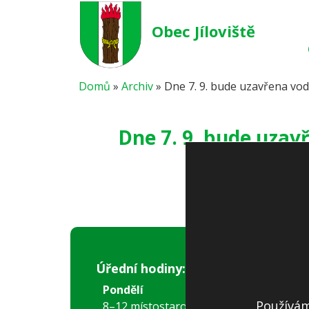
Obec Jíloviště
Domů
»
Archiv
»
Dne 7. 9. bude uzavřena voda
Dne 7. 9. bude uzavř
Úřední hodiny:
Pondělí
Používám
8–12 místostarostka