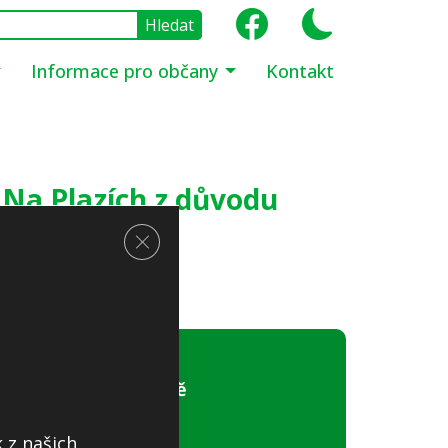
Informace pro občany
Kontakt
i Na Plazích z důvodu
Zavřít cookie lištu GDPR
Obecní úřad Jíloviště
Pražská 81
 z našich
252 02, Jíloviště