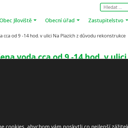
Obec Jíloviště
Obecní úřad
Zastupitelstvo
 cca od 9 -14 hod. v ulici Na Plazích z důvodu rekonstrukce
ena voda cca od 9 -14 hod. v ulic
rekonstrukce
Další informace
Prohlášení o přístupnosti
e cookies, abychom vám poskytli co nejlepší zážitek