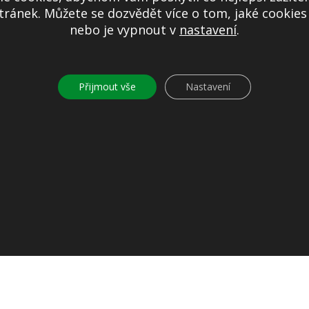
Mapa stránek
ránek. Můžete se dozvědět více o tom, jaké cookie
Ochrana osobních údajů
nebo je vypnout v
nastavení
.
Nastavení cookies
Kontakty
Přijmout vše
Nastavení
© 2026
Obec Jíloviště. Všechna práva vyhrazena