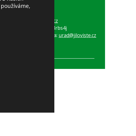
s používáme,
Tel:
+420 257 730 274
Tel:
+420 257 730 028
E-mail:
obec@jiloviste.cz
ID datové schránky: e8rbs4j
Elektronická podatelna:
urad@jiloviste.cz