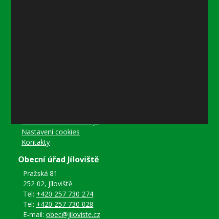
8–18 referentka
15–18 místostarostka
Středa
8–12 místostarostka
8–18 referentka
15–18 starosta nebo místostarostka
Další informace
Prohlášení o přístupnosti
Mapa stránek
Ochrana osobních údajů
Nastavení cookies
Kontakty
Obecní úřad Jíloviště
Pražská 81
252 02, Jíloviště
Tel:
+420 257 730 274
Tel:
+420 257 730 028
E-mail:
obec@jiloviste.cz