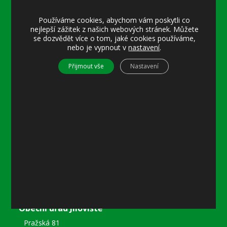
Úřední hodiny:
Používáme cookies, abychom vám poskytli co
Pondělí
nejlepší zážitek z našich webových stránek. Můžete
8–12 místostarostka
se dozvědět více o tom, jaké cookies používáme,
8–18 referentka
nebo je vypnout v
nastavení
.
15–18 místostarostka
Přijmout vše
Nastavení
Středa
8–12 místostarostka
8–18 referentka
15–18 starosta nebo místostarostka
Další informace
Prohlášení o přístupnosti
Mapa stránek
Ochrana osobních údajů
Nastavení cookies
Kontakty
Obecní úřad Jíloviště
Pražská 81