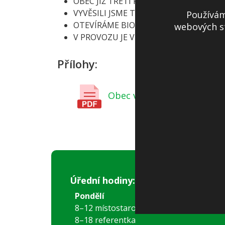
OBEC JIŽ TŘETÍ ROK ÚSPĚŠNĚ PROVO
VYVĚSILI JSME TIBETSKOU VLAJKU K V
Používám
OTEVÍRÁME BIO DVŮR, ZAČAL SVOZ B
webových st
V PROVOZU JE VEŘEJNÉ SPORTOVIŠTĚ 
Přílohy:
Obec v Únoru a Březnu 20
Úřední hodiny:
Pondělí
8–12 místostarostka
8–18 referentka