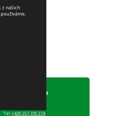
 z našich
s používáme,
Obecní úřad Jíloviště
Pražská 81
252 02, Jíloviště
Tel:
+420 257 730 274