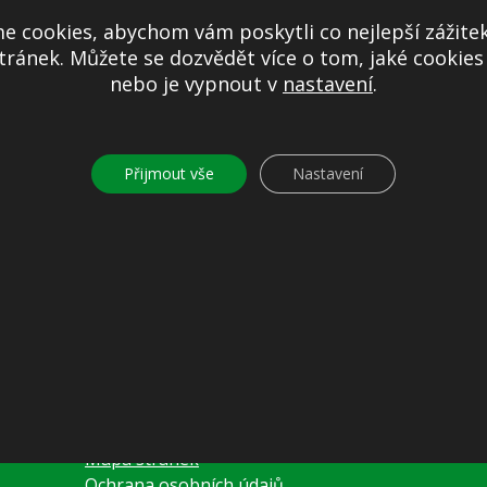
ZUJE SYSTÉM DOOR-TO-DOOR
ÝROČÍ OKUPACE TIBETU
e cookies, abychom vám poskytli co nejlepší zážitek
IO ODPADU
ránek. Můžete se dozvědět více o tom, jaké cookie
PRO VEŘEJNOST
nebo je vypnout v
nastavení
.
Přijmout vše
Nastavení
26
Další informace
Prohlášení o přístupnosti
Mapa stránek
Ochrana osobních údajů