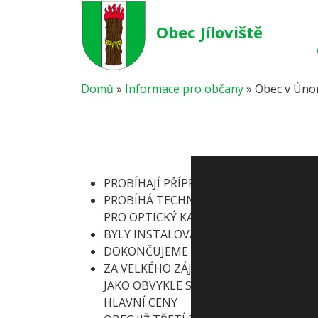
Obec Jíloviště
Domů
»
Informace pro občany
»
Obec v Úno
PROBÍHAJÍ PŘÍPRAVY NA VÝSTAVBU LÁ
PROBÍHÁ TECHNOLOGICKÁ INSTALACE
PRO OPTICKÝ KABEL FIRMY CETIN
BYLY INSTALOVÁNY MĚŘIČE RYCHLOSTI
DOKONČUJEME DOPRAVNÍ ZNAČENÍ NA 
ZA VELKÉHO ZÁJMU OBČANŮ PROBĚHL JU
JAKO OBVYKLE S ČUNÍKEM A OBRAZEM 
HLAVNÍ CENY