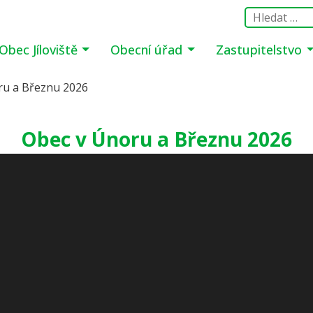
Obec Jíloviště
Obecní úřad
Zastupitelstvo
ru a Březnu 2026
Obec v Únoru a Březnu 2026
VKY PRO PĚŠÍ Z HÁJENSKA A BOURÁNÍ VŠENORSKÉHO MOS
 NADZEMNÍHO A PODZEMNÍHO VEDENÍ
 NA PRAŽSKÉ ULICI
PRAŽSKÉ A VŠENORSKÉ ULICI
BILEJNÍ 10. PLES OBCE JÍLOVIŠTĚ,
FRANTIŠKA RINGA ČECHA JAKO