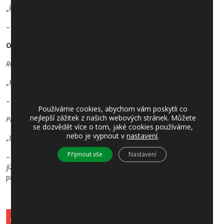
„Řitka,Hl.sil.“
– směr „Praha, Smíchovské nádraží“
Od 29.6.2019
Ruší se:
„Klínec,Hl.sil.“
– směr „Praha, Smíchovské nádraží“
Používáme cookies, abychom vám poskytli co
nejlepší zážitek z našich webových stránek. Můžete
Přemisťuje se:
se dozvědět více o tom, jaké cookies používáme,
nebo je vypnout v
nastavení
.
„Líšnice,Hl.sil.“
Přijmout vše
Nastavení
– směr „Praha, Smíchovské nádraží“: o cca 60 m proti směru
jízdy k dočasně vybudovanému nástupišti (tato zastávka bude
přemístěna pouze v části termínu, dle postupu stavebních prací)