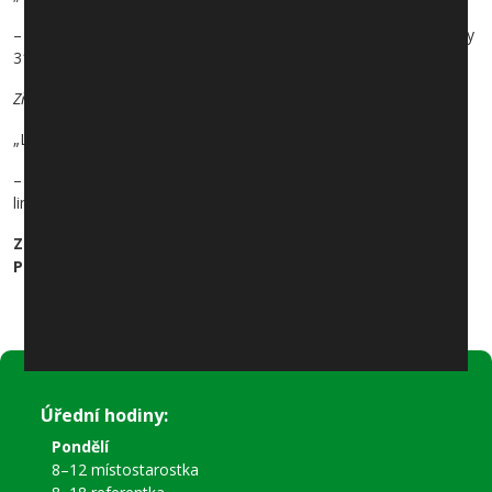
– směr „Praha, Smíchovské nádraží“: do pravidelné zastávky linky
318 na vedlejší silnici
Zřizuje se:
„Líšnice“, „Klínec, U Hřiště“, „Jíloviště, Rozcestí Trnová“
– směr „Praha, Smíchovské nádraží“: v pravidelných zastávek
linky 318
Změna se týká všech uvedených linek pouze ve směru
Praha, Smíchovské nádraží
Úřední hodiny:
Pondělí
8–12 místostarostka