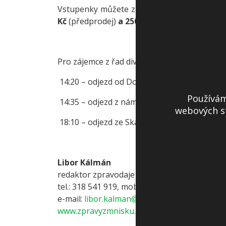
Vstupenky můžete zakoupit na pokladně Mě
Kč
(předprodej)
a 250 Kč
(prodej na místě).
Pro zájemce z řad diváků bude přistaven aut
14:20 – odjezd od Domova pro seniory Pod 
Používám
14:35 – odjezd z náměstí F.X. Svobody
webových st
18:10 – odjezd ze Skalky nazpět do Mníšku
Libor Kálmán
redaktor zpravodaje – Městský úřad Mníšek
tel.: 318 541 919, mob.: 605 064 921
e-mail:
libor.kalman@mnisek.cz
www.zpravyzmnisku.cz