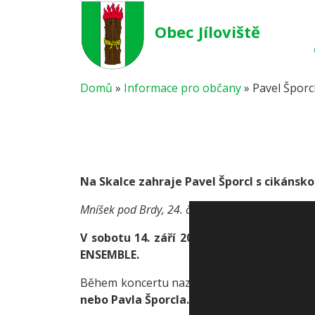
Obec Jíloviště
Domů
»
Informace pro občany
»
Pavel Šporc
Na Skalce zahraje Pavel Šporcl s cikánsk
Mníšek pod Brdy, 24. července 2019
V sobotu 14. září 2019 se od 15 hodin 
ENSEMBLE.
Během koncertu nazvaného GIPSY FIRE zazn
nebo Pavla Šporcla.
Dále zahrají lidové písn