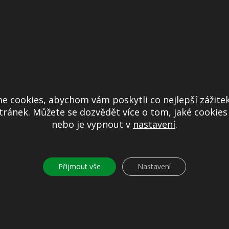
Ú Mníšek pod Brdy nebo v mníšeckých kavárnách Malý mn
obus:
Skalkou
e cookies, abychom vám poskytli co nejlepší zážitek
ránek. Můžete se dozvědět více o tom, jaké cookie
nebo je vypnout v
nastavení
.
Přijmout vše
Nastavení
 pod Brdy