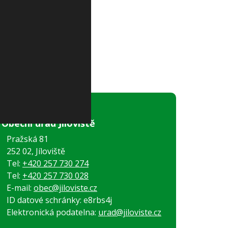
Obecní úřad Jíloviště
Pražská 81
252 02, Jíloviště
Tel:
+420 257 730 274
Tel:
+420 257 730 028
E-mail:
obec@jiloviste.cz
ID datové schránky: e8rbs4j
Elektronická podatelna:
urad@jiloviste.cz