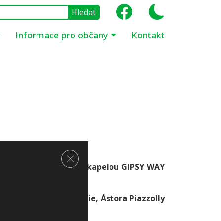
Informace pro občany
Kontakt
Zavřít cookie lištu GDPR
 cikánskou cimbálovou kapelou GIPSY WAY
čaturiana, Bély Babaie, Ástora Piazzolly