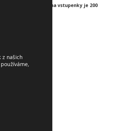
ich a Patina House.
Cena vstupenky je 200
 z našich
s používáme,