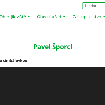
Obec Jíloviště
Obecní úřad
Zastupitelstvo
l
Pavel Šporcl
ou cimbálovkou
na Skalce uskuteční koncert houslisty PAVLA ŠPORCLA s
í skladby
Johannese Brahmse, Jenöho Hubaye, Arama Cha
ě, maďarské čardáše a další.