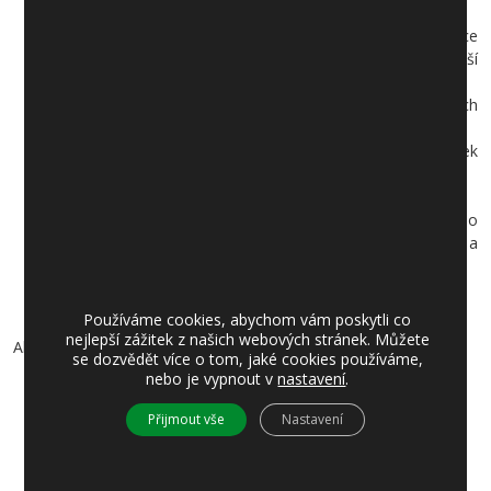
v obci
prostřednictvím webových stránek obce
na
https://jiloviste.cz/
což představuje nejkomplexnější
informovanost všeho druhu
zpětnou vazbu představuje Anketa v rámci webových
stránek
elektronickou úřední deskou v rámci webových stránek
obce
prostřednictvím zpravodajem
Zvonice
plakáty, letáčky a podobným materiálem pro informaci o
krátkodobých, zpravidla kulturních, společenských a
sportovních akcích.
Používáme cookies, abychom vám poskytli co
nejlepší zážitek z našich webových stránek. Můžete
Aktualizace: 1. 1. 2019
se dozvědět více o tom, jaké cookies používáme,
nebo je vypnout v
nastavení
.
Přijmout vše
Nastavení