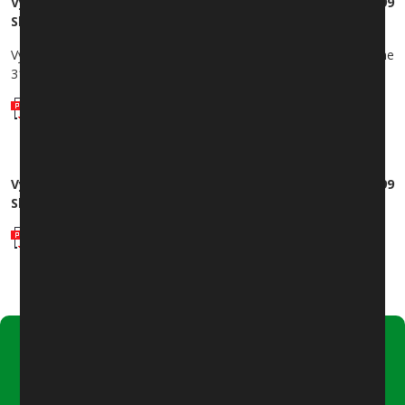
Výroční zpráva o poskytování informací dle zákona 106/99
Sb., za rok 2017
Výroční správa byla schválena na 45. zasedání zastupitelstva dne
31.1.2018 pod usnesením č.2a/45/2018
Výroční zpráva 2017
Výroční zpráva o poskytování informací dle zákona 106/99
Sb., za rok 2016
Výroční zpráva 2016
Úřední hodiny:
Pondělí