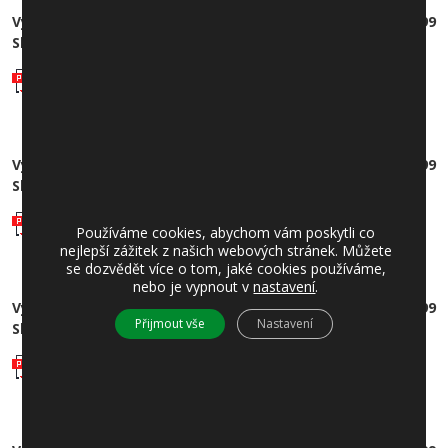
Výroční zpráva o poskytování informací dle zákona 106/99
Sb., za rok 2020
Výroční zpráva 2020
Výroční zpráva o poskytování informací dle zákona 106/99
Sb., za rok 2019
Výroční zpráva 2019
Používáme cookies, abychom vám poskytli co
nejlepší zážitek z našich webových stránek. Můžete
se dozvědět více o tom, jaké cookies používáme,
nebo je vypnout v
nastavení
.
Výroční zpráva o poskytování informací dle zákona 106/99
Přijmout vše
Nastavení
Sb., za rok 2018
Výroční zpráva 2018