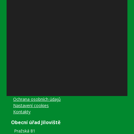
Úřední hodiny:
Pondělí
8–12 místostarostka
8–18 referentka
15–18 místostarostka
Středa
8–12 místostarostka
8–18 referentka
15–18 starosta nebo místostarostka
Další informace
Prohlášení o přístupnosti
Mapa stránek
Ochrana osobních údajů
Nastavení cookies
Kontakty
Obecní úřad Jíloviště
Pražská 81