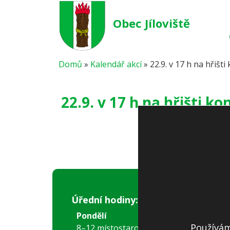
Obec Jíloviště
Domů
»
Kalendář akcí
»
22.9. v 17 h na hřiš
22.9. v 17 h na hřišti k
Úřední hodiny:
Pondělí
Používám
8–12 místostarostka