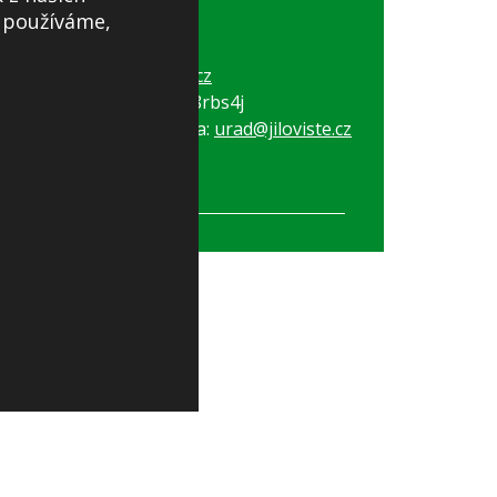
s používáme,
Tel:
+420 257 730 274
Tel:
+420 257 730 028
E-mail:
obec@jiloviste.cz
ID datové schránky: e8rbs4j
Elektronická podatelna:
urad@jiloviste.cz