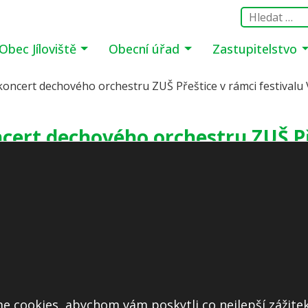
Obec Jíloviště
Obecní úřad
Zastupitelstvo
ti koncert dechového orchestru ZUŠ Přeštice v rámci festival
oncert dechového orchestru ZUŠ P
Vejvodova Zbraslav
Další informace
Prohlášení o přístupnosti
e cookies, abychom vám poskytli co nejlepší zážitek