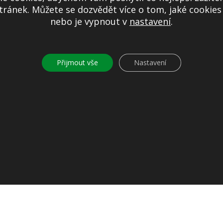
Mapa stránek
ránek. Můžete se dozvědět více o tom, jaké cookie
Ochrana osobních údajů
nebo je vypnout v
nastavení
.
Nastavení cookies
Kontakty
Přijmout vše
Nastavení
© 2026
Obec Jíloviště. Všechna práva vyhrazena