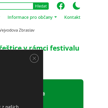
Informace pro občany
Kontakt
u Vejvodova Zbraslav
řeštice v rámci festivalu
Zavřít cookie lištu GDPR
Obecní úřad Jíloviště
Pražská 81
 z našich
252 02, Jíloviště