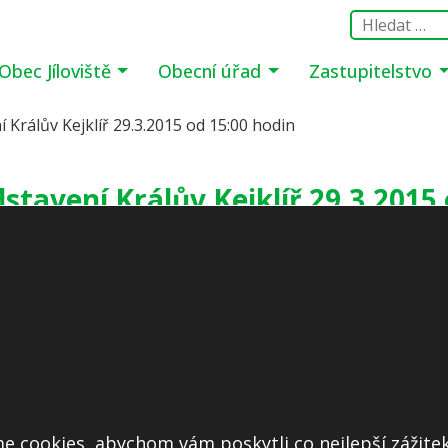
Obec Jíloviště
Obecní úřad
Zastupitelstvo
 Králův Kejklíř 29.3.2015 od 15:00 hodin
stavení Králův Kejklíř 29.3.2015
e cookies, abychom vám poskytli co nejlepší zážitek