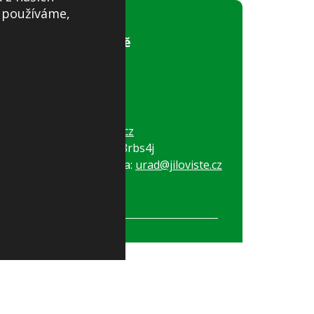
s používáme,
Obecní úřad Jíloviště
Pražská 81
252 02, Jíloviště
Tel:
+420 257 730 274
Tel:
+420 257 730 028
E-mail:
obec@jiloviste.cz
ID datové schránky: e8rbs4j
Elektronická podatelna:
urad@jiloviste.cz