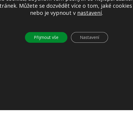
ránek. Můžete se dozvědět více o tom, jaké cookie
nebo je vypnout v
nastavení
.
Další informace
Prohlášení o přístupnosti
Mapa stránek
Přijmout vše
Nastavení
Ochrana osobních údajů
Nastavení cookies
Kontakty
© 2026
Obec Jíloviště. Všechna práva vyhrazena