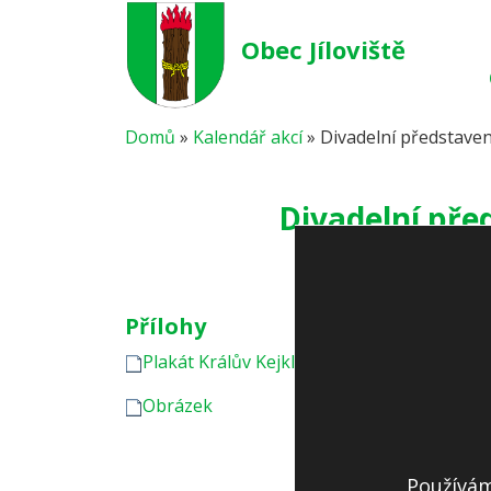
Obec Jíloviště
Domů
»
Kalendář akcí
»
Divadelní představení
Divadelní před
Přílohy
Plakát Králův Kejklíř
Obrázek
Používám