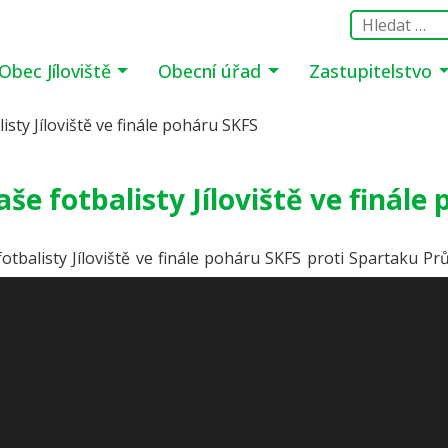
Obec Jíloviště
Obecní úřad
Zastupitelstvo
sty Jíloviště ve finále poháru SKFS
še fotbalisty Jíloviště ve finále
otbalisty Jíloviště ve finále poháru SKFS proti Spartaku Prů