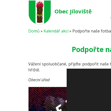
Obec Jíloviště
Domů
»
Kalendář akcí
»
Podpořte naše fotbali
Podpořte na
Vážení spoluobčané, přijďte podpořit naše f
hřiště.
Obecní úřad