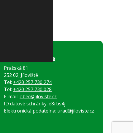
Obecní úřad Jíloviště
Pražská 81
252 02, Jíloviště
Tel:
+420 257 730 274
Tel:
+420 257 730 028
E-mail:
obec@jiloviste.cz
ID datové schránky: e8rbs4j
Elektronická podatelna:
urad@jiloviste.cz