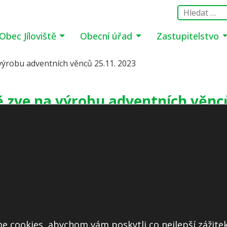
Obec Jíloviště
Obecní úřad
Zastupitelstvo
 výrobu adventních věnců 25.11. 2023
ě zve na výrobu adventních věnc
e cookies, abychom vám poskytli co nejlepší zážitek