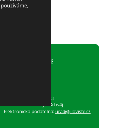
s používáme,
Obecní úřad Jíloviště
Pražská 81
252 02, Jíloviště
Tel:
+420 257 730 274
Tel:
+420 257 730 028
E-mail:
obec@jiloviste.cz
ID datové schránky: e8rbs4j
Elektronická podatelna:
urad@jiloviste.cz