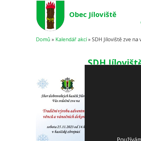
Obec Jíloviště
Domů
»
Kalendář akcí
»
SDH Jíloviště zve na
SDH Jílovišt
Používám