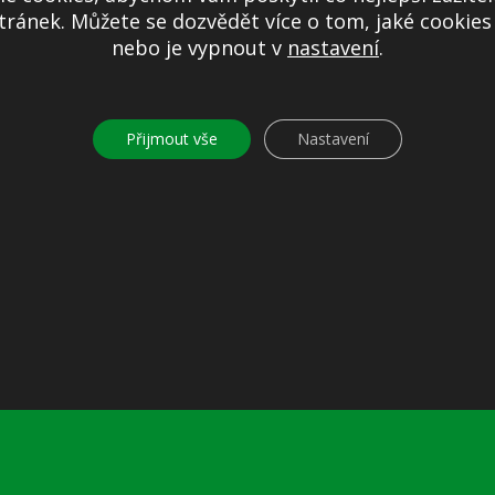
ránek. Můžete se dozvědět více o tom, jaké cookie
nebo je vypnout v
nastavení
.
Přijmout vše
Nastavení
Další informace
Prohlášení o přístupnosti
Mapa stránek
Ochrana osobních údajů
Nastavení cookies
Kontakty