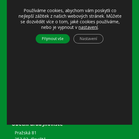
Úřední hodiny:
Používáme cookies, abychom vám poskytli co
Pondělí
nejlepší zážitek z našich webových stránek. Můžete
8–12 místostarostka
se dozvědět více o tom, jaké cookies používáme,
8–18 referentka
nebo je vypnout v
nastavení
.
15–18 místostarostka
Přijmout vše
Nastavení
Středa
8–12 místostarostka
8–18 referentka
15–18 starosta nebo místostarostka
Další informace
Prohlášení o přístupnosti
Mapa stránek
Ochrana osobních údajů
Nastavení cookies
Kontakty
Obecní úřad Jíloviště
Pražská 81