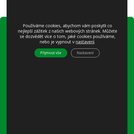
Používáme cookies, abychom vám poskytli co
nejlepší zážitek z našich webových stránek. Můžete
Úřední hodiny:
se dozvědět více o tom, jaké cookies používáme,
nebo je vypnout v
nastavení
.
Pondělí
8–12 místostarostka
Přijmout vše
Nastavení
8–18 referentka
15–18 místostarostka
Středa
8–12 místostarostka
8–18 referentka
15–18 starosta nebo místostarostka
Další informace
Prohlášení o přístupnosti
Mapa stránek
Ochrana osobních údajů
Nastavení cookies