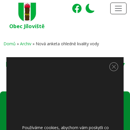
Obec Jíloviště
Domů
»
Archiv
»
Nová anketa ohledně kvality vody
Nová anketa ohledně kvality vody
Zavřít c
Úřední hodiny:
Pondělí
8–12 místostarostka
Používáme cookies, abychom vám poskytli co
8–18 referentka