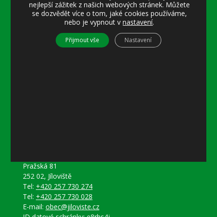
nejlepší zážitek z našich webových stránek. Můžete
15–18 místostarostka
se dozvědět více o tom, jaké cookies používáme,
nebo je vypnout v
nastavení
.
Středa
8–12 místostarostka
Přijmout vše
Nastavení
8–18 referentka
15–18 starosta nebo místostarostka
Další informace
Prohlášení o přístupnosti
Mapa stránek
Ochrana osobních údajů
Nastavení cookies
Kontakty
Obecní úřad Jíloviště
Pražská 81
252 02, Jíloviště
Tel:
+420 257 730 274
Tel:
+420 257 730 028
E-mail:
obec@jiloviste.cz
ID datové schránky: e8rbs4j