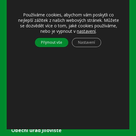
Úřední hodiny:
Používáme cookies, abychom vám poskytli co
nejlepší zážitek z našich webových stránek. Můžete
Pondělí
se dozvědět více o tom, jaké cookies používáme,
8–12 místostarostka
nebo je vypnout v
nastavení
.
8–18 referentka
15–18 místostarostka
Přijmout vše
Nastavení
Středa
8–12 místostarostka
8–18 referentka
15–18 starosta nebo místostarostka
Další informace
Prohlášení o přístupnosti
Mapa stránek
Ochrana osobních údajů
Nastavení cookies
Kontakty
Obecní úřad Jíloviště