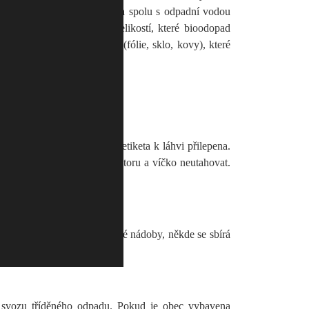
ho dřezu, které odpad nadrtí a spolu s odpadní vodou
ají kompostárny menších velikostí, které bioodopad
, obsahuje mnoho příměsí (fólie, sklo, kovy), které
ejména lepidlo, kterým je etiketa k láhvi přilepena.
aby zabírala co nejméně prostoru a víčko neutahovat.
plasty, někde jsou samostatné nádoby, někde se sbírá
i svozu tříděného odpadu. Pokud je obec vybavena