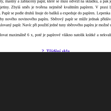
stoty, mastný a zablácený papír, které se musí odvézt na skládku, a pa
sjetiny. Zbylá směs je tvořena nejméně kvalitním papírem. V praxi lz
 Papír se podle druhů lisuje do balíků a expeduje do papíren. Lepenk
oby nového novinového papíru. Sběrový papír se může jednak přidáva
ovaný papír. Navíc při použití jedné tuny sběrového papíru je možné us
ovat maximálně 6 x, poté je papírové vlákno natolik krátké a nekvalit
2. Třídění skla
ás začala sbírat pomocí zvláštních nádob umístěných na veřejných pro
vné sklo. Nyní je na sklo většinou nádoba jedna, zelené barvy na sklo s
sklenice ) a tabulové sklo. Pro další zpracování je velmi vhodné, aby s
í sklo s drátěnou sítí), autoskla, zrcadla, keramika, a porcelán. Ideál
ěsíc. Hmotnost obsahu 1100 litrového kontejneru se pohybuje okolo 1
tních kontejnerech. Sebrané sklo se následně převáží na speciální třídí