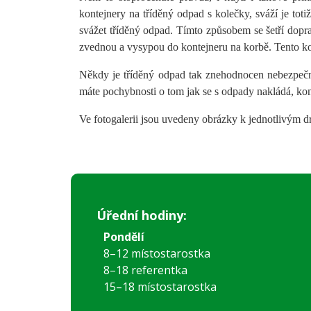
kontejnery na tříděný odpad s kolečky, sváží je toti
svážet tříděný odpad. Tímto způsobem se šetří dopr
zvednou a vysypou do kontejneru na korbě. Tento ko
Někdy je tříděný odpad tak znehodnocen nebezpeč
máte pochybnosti o tom jak se s odpady nakládá, kont
Ve fotogalerii jsou uvedeny obrázky k jednotlivým 
Úřední hodiny:
Pondělí
8–12 místostarostka
8–18 referentka
15–18 místostarostka