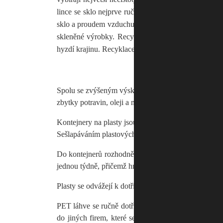
lince se sklo nejprve ručně zbaví velkých příměsí. P
sklo a proudem vzduchu se tato nečistota odfoukne p
skleněné výrobky. Recyklací skla se dá ušetřit přes 
hyzdí krajinu. Recyklace skla je teoreticky neomezená
Spolu se zvýšeným výskytem plastových materiálů v do
zbytky potravin, oleji a mechanickými nečistotami m
Kontejnery na plasty jsou převážně žluté barvy a pat
Sešlapáváním plastových láhví, výrazně ušetříte místo
Do kontejnerů rozhodně nepatří plasty znečištěné ch
jednou týdně, přičemž hmotnost plastů v 1100 litrov
Plasty se odvážejí k dotřídění jako celek. Ze směsi pl
PET láhve se ručně dotřídí podle barev, slisují do b
do jiných firem, které se zabývají vývozem PETu do