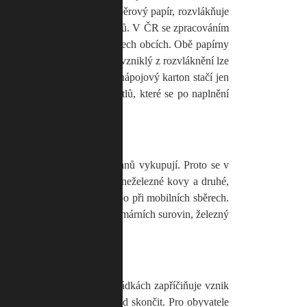
to zpracovává stejně jako sběrový papír, rozvlákňuje
speciálních lisovaných výrobků. V ČR se zpracováním
pojový kartón nesbírá ve všech obcích. Obě papírny
jako police do regálů. Odpad vzniklý z rozvláknění lze
 je velmi snadné, prázdný nápojový karton stačí jen
, nebo do speciálních pytlů, které se po naplnění
uje a kovové odpady od občanů vykupují. Proto se v
podle materiálu na železné a neželezné kovy a druhé,
dkládat na sběrné dvory, nebo při mobilních sběrech.
gie ( u hliníku až 90%) a primárních surovin, železný
velmi často zapáchá. Na skládkách zapříčiňuje vznik
térem, kde by měl bioodpad skončit. Pro obyvatele