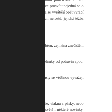
p prosvítí a pokud střep nelze prosvítit nejedná se o
arametrů. Z vytříděného skla se vyrábějí opět vyrábí
nožství písků, živce a dalších nerostů, jejichž těžba
le velmi náročné na kvalitu sběru, zejména znečištění
té fólie, plastové výrobky, kelímky od potravin apod.
bky z PVC. Kontejnery na plasty se většinou vyvážejí
ě pěnový polystyren.
 nich vyrábějí netkané textilie, vlákna a pásky, nebo
í PET láhví se objevují ve světě i některé novinky,