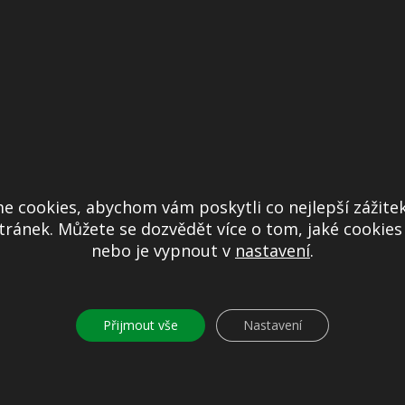
ředávají se k opětovnému zpracování na výrobu granulátu pro výrobu fól
. Ostatní plasty se mohou dále třídit dle zájmu zpracovatelů, většin
e směs plastů používá na výrobu tzv. alternativního paliva pro c
na čistotu a proto je nezbytně nutné dodržovat správné zásady třídění.
ečné třídící zařízení. PET láhve se totiž dají bez problémů třídit ručně
e cookies, abychom vám poskytli co nejlepší zážitek
ránek. Můžete se dozvědět více o tom, jaké cookie
é a čisté láhve od nápojů. Do kontejnerů pak NEPATŔÍ nádoby od kos
nebo je vypnout v
nastavení
.
y, uzavřené láhve se nedají lisovat do balíků. Postup zpracování je stejn
4. Třídění ostatního odpadu
Přijmout vše
Nastavení
mi populární obaly. Jsou tvořeny dvěma, nebo třemi druhy materiálů, př
alu je nápojový karton vybaven polyetylenovou fólií, pro zajištění trv