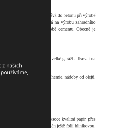
ií. Pěnový polystyren se přidává do betonu při výrobě
ou se však zbylá směs používá na výrobu zahradního
ementárny, kde slouží k výrobě cementu. Obecně je
 na zpevněné ploše, nebo ve velké garáži a lisovat na
 z našich
s používáme,
metiky, nádoby od domácí chemie, nádoby od olejů,
ý.
ičemž hlavní součástí je vysoce kvalitní papír, přes
anlivosti obsahu bývá doplněn ještě fólií hliníkovou.