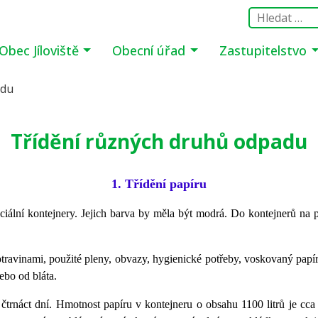
Obec Jíloviště
Obecní úřad
Zastupitelstvo
adu
Třídění různých druhů odpadu
1. Třídění papíru
ciální kontejnery. Jejich barva by měla být modrá. Do kontejnerů na p
travinami, použité pleny, obvazy, hygienické potřeby, voskovaný papí
ebo od bláta.
 čtrnáct dní. Hmotnost papíru v kontejneru o obsahu 1100 litrů je cca