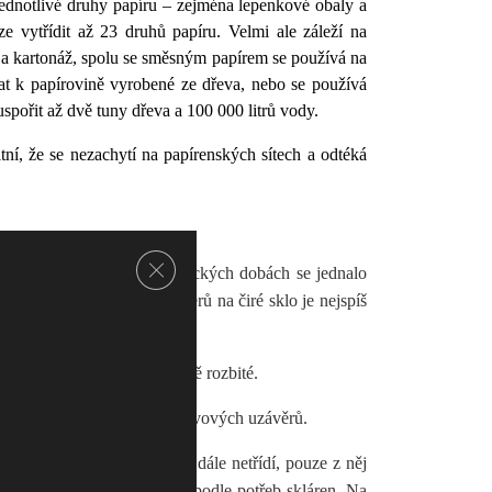
k jednotlivé druhy papíru – zejména lepenkové obaly a
e vytřídit až 23 druhů papíru. Velmi ale záleží na
a a kartonáž, spolu se směsným papírem se používá na
t k papírovině vyrobené ze dřeva, nebo se používá
pořit až dvě tuny dřeva a 100 000 litrů vody.
ní, že se nezachytí na papírenských sítech a odtéká
Zavřít cookie lištu GDPR
stranstvích. V oněch historických dobách se jednalo
míšené, ale návrat kontejnerů na čiré sklo je nejspíš
klo v nádobě bylo co nejméně rozbité.
ní je, pokud se lahve zbaví kovových uzávěrů.
30 kg. Svozové firmy sklo dále netřídí, pouze z něj
cí linky, které upravují sklo podle potřeb skláren. Na