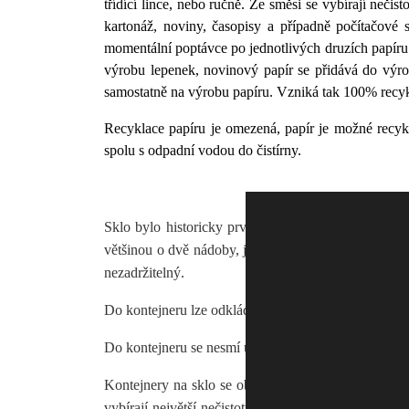
třídící lince, nebo ručně. Ze směsi se vybírají neči
kartonáž, noviny, časopisy a případně počítačové 
momentální poptávce po jednotlivých druzích papíru.
výrobu lepenek, novinový papír se přidává do výr
samostatně na výrobu papíru. Vzniká tak 100% recykl
Recyklace papíru je omezená, papír je možné recykl
spolu s odpadní vodou do čistírny.
Sklo bylo historicky první komoditou, která se u n
většinou o dvě nádoby, jedna na čiré a jedna na bare
nezadržitelný.
Do kontejneru lze odkládat veškeré obalové (lahve a 
Do kontejneru se nesmí ukládat drátosklo (bezpečnostn
Kontejnery na sklo se obvykle vyvážejí jednou za m
vybírají největší nečistoty a skladují ve velkokapaci