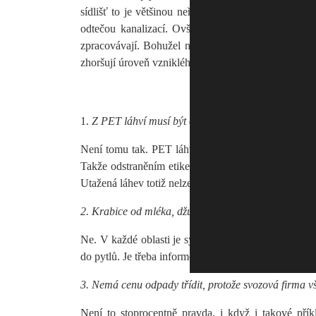
sídlišť to je většinou neřešitelný problém, i když 
odtečou kanalizací. Ovšem je nutné, aby kanalizac
zpracovávají. Bohužel není s nimi prozatím dostate
zhoršují úroveň vzniklého kompostu.
1.
Z PET láhví musí být odstraněno víčko, etiketa, j
Není tomu tak. PET láhve před zpracováním procházej
Takže odstraněním etikety a víčka pomůžete zpracova
Utažená láhev totiž nelze dobře lisovat.
2. Krabice od mléka, džusů, apod. patří do papíru
Ne. V každé oblasti je systém sběru nápojových kart
do pytlů. Je třeba informovat se na obci, nebo hled
3. Nemá cenu odpady třídit, protože svozová firma v
Není to stoprocentně pravda, i když i takové př