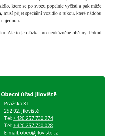
ozidlo, které se po svozu popelnic vyčistí a pak může
musí přijet speciální vozidlo s rukou, které nádobu
 najednou.
u. Ale to je otázka pro neukázněné občany. Pokud
Obecní úřad Jíloviště
Pražská 81
252 02, Jíloviště
Tel:
+420 257 730 274
Tel:
+420 257 730 028
E-mail:
obec@jiloviste.cz