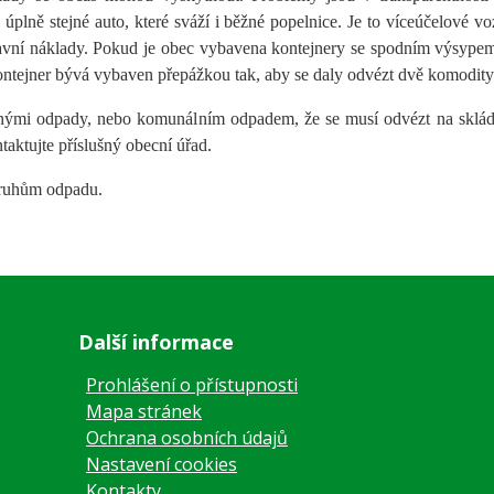
ž úplně stejné auto, které sváží i běžné popelnice. Je to víceúčelové v
avní náklady. Pokud je obec vybavena kontejnery se spodním výsypem, 
ntejner bývá vybaven přepážkou tak, aby se daly odvézt dvě komodity
nými odpady, nebo komunálním odpadem, že se musí odvézt na skládk
aktujte příslušný obecní úřad.
druhům odpadu.
Další informace
Prohlášení o přístupnosti
Mapa stránek
Ochrana osobních údajů
Nastavení cookies
Kontakty