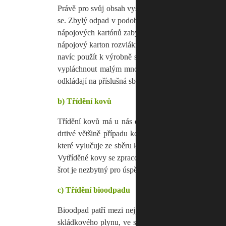
Právě pro svůj obsah vysoce kvalitního papíru je vy
se. Zbylý odpad v podobě plastových a hliníkových 
nápojových kartónů zabývají dvě papírny, jedna v 
nápojový karton rozvlákňují, papírna v Bělé ještě nav
navíc použít k výrobně stavebních desek, čímž se z
vypláchnout malým množstvím vody a pak jen předa
odkládají na příslušná sběrná místa. Po svezení se dot
b) Třídění kovů
Třídění kovů má u nás dlouholetou tradici. Jedná 
drtivé většině případu kovy nesbírají v obcích do n
které vylučuje ze sběru kovy znečištěné nebezpečným
Vytříděné kovy se zpracovávají v hutích, kde se z ni
šrot je nezbytný pro úspěšnou výrobu nové oceli.
c) Třídění bioodpadu
Bioodpad patří mezi nejproblematičtější složky kom
skládkového plynu, ve spalovnách příliš nehoří. 