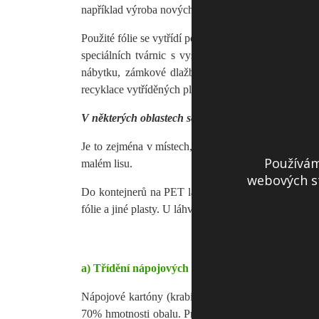
například výroba nových láhví ze starých.
Použité fólie se vytřídí podle materiálu a barev a p
speciálních tvárnic s vysokou izolační schopností
nábytku, zámkové dlažby, nebo obrubníků. Někdy s
recyklace vytříděných plastů velmi náročná, zejména 
V některých oblastech se třídí pouze PET láhve.
Je to zejména v místech, kde není k dispozici dostat
Používám
malém lisu.
webových st
Do kontejnerů na PET láhve patří pouze sešlápnut
fólie a jiné plasty. U láhví se nesmí dotahovat uzávěr
a) Třídění nápojových kartónů
Nápojové kartóny (krabice na nápoje) patří mezi vel
70% hmotnosti obalu. Pro zajištění nepropustnosti ob