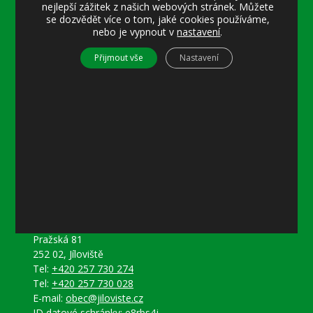
nejlepší zážitek z našich webových stránek. Můžete
15–18 místostarostka
se dozvědět více o tom, jaké cookies používáme,
nebo je vypnout v
nastavení
.
Středa
8–12 místostarostka
Přijmout vše
Nastavení
8–18 referentka
15–18 starosta nebo místostarostka
Další informace
Prohlášení o přístupnosti
Mapa stránek
Ochrana osobních údajů
Nastavení cookies
Kontakty
Obecní úřad Jíloviště
Pražská 81
252 02, Jíloviště
Tel:
+420 257 730 274
Tel:
+420 257 730 028
E-mail:
obec@jiloviste.cz
ID datové schránky: e8rbs4j