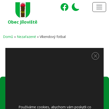
Obec Jíloviště
Domů
»
Nezařazené
»
Víkendový fotbal
Víkendový fotbal
Zavřít c
Úřední hodiny:
Pondělí
8–12 místostarostka
Používáme cookies, abychom vám poskytli co
8–18 referentka