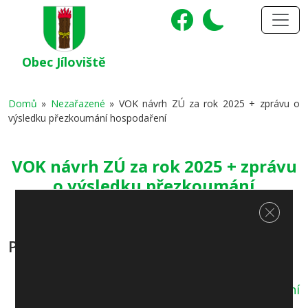
Obec Jíloviště
Domů
»
Nezařazené
»
VOK návrh ZÚ za rok 2025 + zprávu o
výsledku přezkoumání hospodaření
VOK návrh ZÚ za rok 2025 + zprávu
o výsledku přezkoumání
hospodaření
Zavřít c
Přílohy:
Zpráva o výsledku přezkoumání