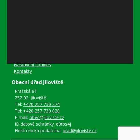
Středa
8–12 místostarostka
8–18 referentka
15–18 starosta nebo místostarostka
Další informace
Prohlášení o přístupnosti
Mapa stránek
Ochrana osobních údajů
Nastavení cookies
Kontakty
Obecní úřad Jíloviště
Pražská 81
252 02, Jíloviště
Tel:
+420 257 730 274
Tel:
+420 257 730 028
E-mail:
obec@jiloviste.cz
ID datové schránky: e8rbs4j
Elektronická podatelna:
urad@jiloviste.cz