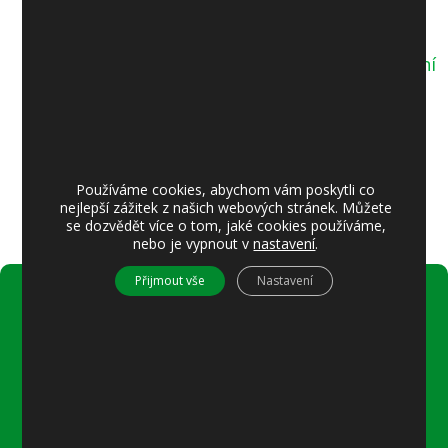
hospodaření VOK 2025
Záznam o výsledku přezkoumání
hospodaření VOK 2025
VOK – návrh závěrečného účtu 2025
Používáme cookies, abychom vám poskytli co
nejlepší zážitek z našich webových stránek. Můžete
se dozvědět více o tom, jaké cookies používáme,
nebo je vypnout v
nastavení
.
Přijmout vše
Nastavení
Úřední hodiny:
Pondělí
8–12 místostarostka
8–18 referentka
15–18 místostarostka