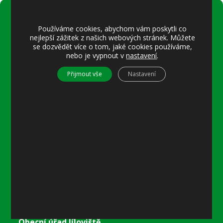
Úřední hodiny:
Používáme cookies, abychom vám poskytli co
nejlepší zážitek z našich webových stránek. Můžete
Pondělí
se dozvědět více o tom, jaké cookies používáme,
8–12 místostarostka
nebo je vypnout v
nastavení
.
8–18 referentka
Přijmout vše
Nastavení
15–18 místostarostka
Středa
8–12 místostarostka
8–18 referentka
15–18 starosta nebo místostarostka
Další informace
Prohlášení o přístupnosti
Mapa stránek
Ochrana osobních údajů
Nastavení cookies
Kontakty
Obecní úřad Jíloviště