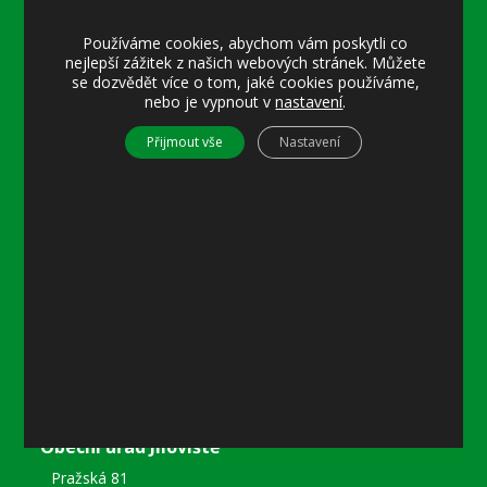
Úřední hodiny:
Používáme cookies, abychom vám poskytli co
Pondělí
nejlepší zážitek z našich webových stránek. Můžete
8–12 místostarostka
se dozvědět více o tom, jaké cookies používáme,
8–18 referentka
nebo je vypnout v
nastavení
.
15–18 místostarostka
Přijmout vše
Nastavení
Středa
8–12 místostarostka
8–18 referentka
15–18 starosta nebo místostarostka
Další informace
Prohlášení o přístupnosti
Mapa stránek
Ochrana osobních údajů
Nastavení cookies
Kontakty
Obecní úřad Jíloviště
Pražská 81