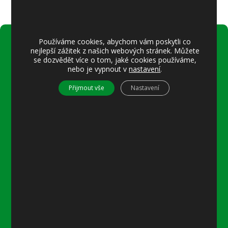
Používáme cookies, abychom vám poskytli co
nejlepší zážitek z našich webových stránek. Můžete
Úřední hodiny:
se dozvědět více o tom, jaké cookies používáme,
Pondělí
nebo je vypnout v
nastavení
.
8–12 místostarostka
Přijmout vše
Nastavení
8–18 referentka
15–18 místostarostka
Středa
8–12 místostarostka
8–18 referentka
15–18 starosta nebo místostarostka
Další informace
Prohlášení o přístupnosti
Mapa stránek
Ochrana osobních údajů
Nastavení cookies