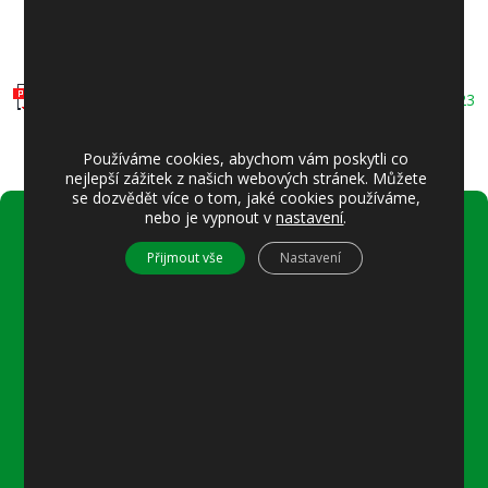
ÚP SÚ HMP
Oznámení o konání veřejného projednávání vlny 10866_2023
Používáme cookies, abychom vám poskytli co
nejlepší zážitek z našich webových stránek. Můžete
se dozvědět více o tom, jaké cookies používáme,
nebo je vypnout v
nastavení
.
Úřední hodiny:
Přijmout vše
Nastavení
Pondělí
8–12 místostarostka
8–18 referentka
15–18 místostarostka
Středa
8–12 místostarostka
8–18 referentka
15–18 starosta nebo místostarostka