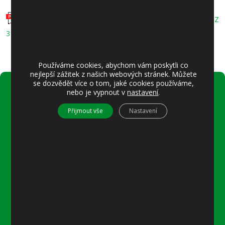
Oznámení o konání veřejného projednávání Z 3122/11 a Z
3123/11
Používáme cookies, abychom vám poskytli co
nejlepší zážitek z našich webových stránek. Můžete
se dozvědět více o tom, jaké cookies používáme,
nebo je vypnout v
nastavení
.
Úřední hodiny:
Přijmout vše
Nastavení
Pondělí
8–12 místostarostka
8–18 referentka
15–18 místostarostka
Středa
8–12 místostarostka
8–18 referentka
15–18 starosta nebo místostarostka
Další informace