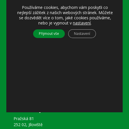
Pondělí
Používáme cookies, abychom vám poskytli co
nejlepší zážitek z našich webových stránek. Můžete
8–12 místostarostka
se dozvědět více o tom, jaké cookies používáme,
8–18 referentka
nebo je vypnout v
nastavení
.
15–18 místostarostka
Přijmout vše
Nastavení
Středa
8–12 místostarostka
8–18 referentka
15–18 starosta nebo místostarostka
Další informace
Prohlášení o přístupnosti
Mapa stránek
Ochrana osobních údajů
Nastavení cookies
Kontakty
Obecní úřad Jíloviště
Pražská 81
252 02, Jíloviště