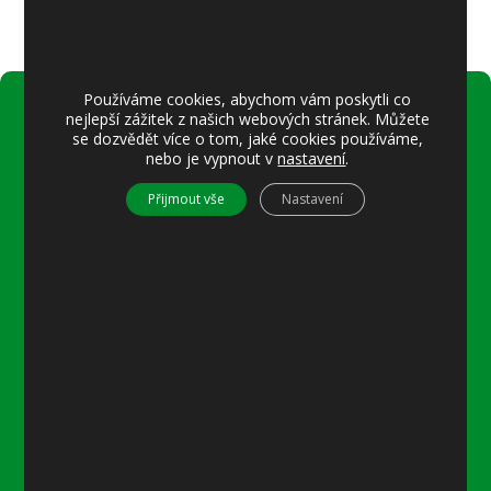
Používáme cookies, abychom vám poskytli co
nejlepší zážitek z našich webových stránek. Můžete
Úřední hodiny:
se dozvědět více o tom, jaké cookies používáme,
nebo je vypnout v
nastavení
.
Pondělí
8–12 místostarostka
Přijmout vše
Nastavení
8–18 referentka
15–18 místostarostka
Středa
8–12 místostarostka
8–18 referentka
15–18 starosta nebo místostarostka
Další informace
Prohlášení o přístupnosti
Mapa stránek
Ochrana osobních údajů