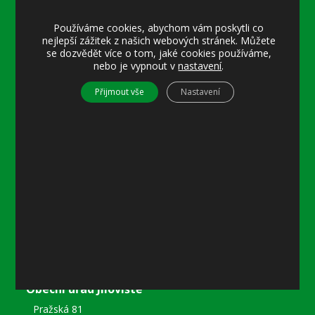
Úřední hodiny:
Používáme cookies, abychom vám poskytli co
Pondělí
nejlepší zážitek z našich webových stránek. Můžete
8–12 místostarostka
se dozvědět více o tom, jaké cookies používáme,
8–18 referentka
nebo je vypnout v
nastavení
.
15–18 místostarostka
Přijmout vše
Nastavení
Středa
8–12 místostarostka
8–18 referentka
15–18 starosta nebo místostarostka
Další informace
Prohlášení o přístupnosti
Mapa stránek
Ochrana osobních údajů
Nastavení cookies
Kontakty
Obecní úřad Jíloviště
Pražská 81