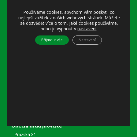
Úřední hodiny:
Používáme cookies, abychom vám poskytli co
Pondělí
nejlepší zážitek z našich webových stránek. Můžete
8–12 místostarostka
se dozvědět více o tom, jaké cookies používáme,
8–18 referentka
nebo je vypnout v
nastavení
.
15–18 místostarostka
Přijmout vše
Nastavení
Středa
8–12 místostarostka
8–18 referentka
15–18 starosta nebo místostarostka
Další informace
Prohlášení o přístupnosti
Mapa stránek
Ochrana osobních údajů
Nastavení cookies
Kontakty
Obecní úřad Jíloviště
Pražská 81