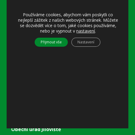
Úřední hodiny:
Používáme cookies, abychom vám poskytli co
nejlepší zážitek z našich webových stránek. Můžete
Pondělí
se dozvědět více o tom, jaké cookies používáme,
8–12 místostarostka
nebo je vypnout v
nastavení
.
8–18 referentka
15–18 místostarostka
Přijmout vše
Nastavení
Středa
8–12 místostarostka
8–18 referentka
15–18 starosta nebo místostarostka
Další informace
Prohlášení o přístupnosti
Mapa stránek
Ochrana osobních údajů
Nastavení cookies
Kontakty
Obecní úřad Jíloviště