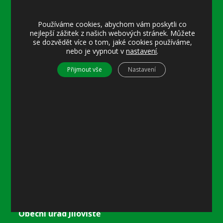
Úřední hodiny:
Používáme cookies, abychom vám poskytli co
nejlepší zážitek z našich webových stránek. Můžete
Pondělí
se dozvědět více o tom, jaké cookies používáme,
8–12 místostarostka
nebo je vypnout v
nastavení
.
8–18 referentka
15–18 místostarostka
Přijmout vše
Nastavení
Středa
8–12 místostarostka
8–18 referentka
15–18 starosta nebo místostarostka
Další informace
Prohlášení o přístupnosti
Mapa stránek
Ochrana osobních údajů
Nastavení cookies
Kontakty
Obecní úřad Jíloviště