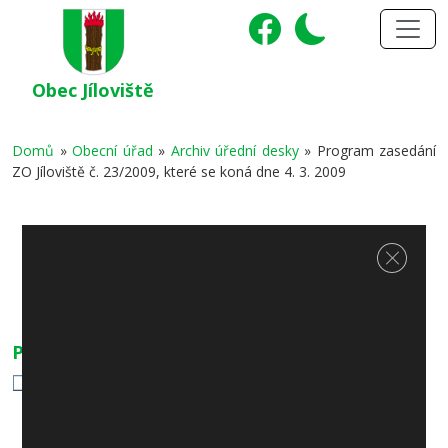
Obec Jíloviště
Domů
»
Obecní úřad
»
Archiv úřední desky
»
Program zasedání
ZO Jíloviště č. 23/2009, které se koná dne 4. 3. 2009
Program zasedání ZO Jíloviště č.
Zavřít c
23/2009, které se koná dne 4. 3.
2009
Přílohy
Program zasedání ZO Jíloviště č. 23/2009