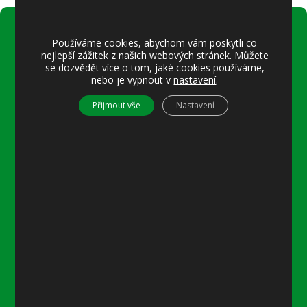
Používáme cookies, abychom vám poskytli co
Úřední hodiny:
nejlepší zážitek z našich webových stránek. Můžete
Pondělí
se dozvědět více o tom, jaké cookies používáme,
nebo je vypnout v
nastavení
.
8–12 místostarostka
8–18 referentka
Přijmout vše
Nastavení
15–18 místostarostka
Středa
8–12 místostarostka
8–18 referentka
15–18 starosta nebo místostarostka
Další informace
Prohlášení o přístupnosti
Mapa stránek
Ochrana osobních údajů
Nastavení cookies
Kontakty