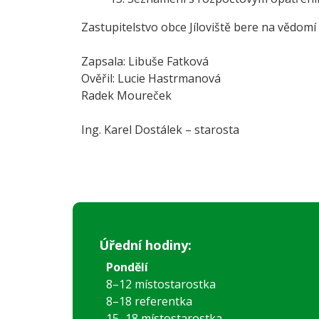
Zastupitelstvo obce Jíloviště bere na vědomí 
Zapsala: Libuše Fatková
Ověřil: Lucie Hastrmanová
Radek Moureček
Ing. Karel Dostálek – starosta
Úřední hodiny:
Pondělí
8–12 místostarostka
8–18 referentka
15–18 místostarostka