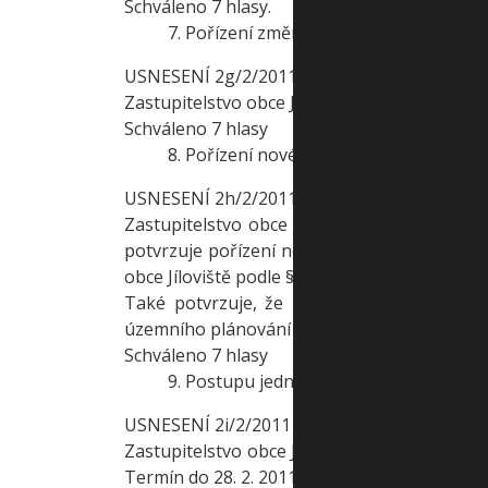
Schváleno 7 hlasy.
7. Pořízení změny č. 3 ÚP Jíloviště v lok
USNESENÍ 2g/2/2011
Zastupitelstvo obce Jíloviště schvaluje ukonči
Schváleno 7 hlasy
8. Pořízení nového územního plánu u O
USNESENÍ 2h/2/2011
Zastupitelstvo obce Jíloviště podle § 6 ods
potvrzuje pořízení nového územního plánu o
obce Jíloviště podle § 6 odst. 1 písm. c) st
Také potvrzuje, že zastupitelem, který j
územního plánování při pořizování nového úze
Schváleno 7 hlasy
9. Postupu jednání ve věci pozemků p.č.
USNESENÍ 2i/2/2011
Zastupitelstvo obce Jíloviště ukládá staros
Termín do 28. 2. 2011