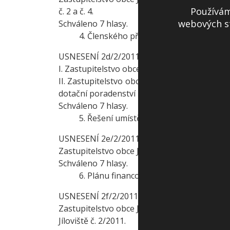
Používám
č. 2 a č. 4.
webových st
Schváleno 7 hlasy.
4. Členského příspěvku pro SOMR na r
USNESENÍ 2d/2/2011
I. Zastupitelstvo obce Jíloviště schvaluje čl
II. Zastupitelstvo obce Jíloviště současně 
dotační poradenství pro jednotlivé obce.
Schváleno 7 hlasy.
5. Řešení umístění skříní pro nn napájen
USNESENÍ 2e/2/2011
Zastupitelstvo obce Jíloviště neschvaluje um
Schváleno 7 hlasy.
6. Plánu financování obnovy vodovodů a
USNESENÍ 2f/2/2011
Zastupitelstvo obce Jíloviště schvaluje “Plán
Jíloviště č. 2/2011.