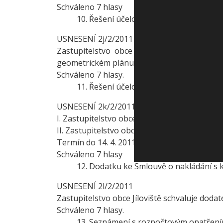
Schváleno 7 hlasy
10. Řešení účelové komunikace ke hřbito
USNESENÍ 2j/2/2011
Zastupitelstvo obce Jíloviště schvaluje,
geometrickém plánu č. 675-110/2008 ze dne 5. 1
Schváleno 7 hlasy.
11. Řešení účelové komunikace parc. č. 
USNESENÍ 2k/2/2011
I. Zastupitelstvo obce Jíloviště neschvaluje 
II. Zastupitelstvo obce Jíloviště ukládá staros
Termín do 14. 4. 2011.
Schváleno 7 hlasy
12. Dodatku ke Smlouvě o nakládání 
USNESENÍ 2l/2/2011
Zastupitelstvo obce Jíloviště schvaluje dod
Schváleno 7 hlasy.
13. Seznámení s rozpočtovým opatřením