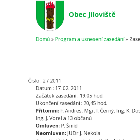
Obec Jíloviště
Domů
»
Program a usnesení zasedání
»
Zase
Číslo : 2 / 2011
Datum : 17. 02. 2011
Začátek zasedání : 19,05 hod.
Ukončení zasedání : 20,45 hod.
Přítomni:
F. Andres, Mgr. I. Černý, Ing. K. D
Ing. J. Vorel a 13 občanů
Omluven:
P. Šmíd
Neomluven:
JUDr J. Nekola