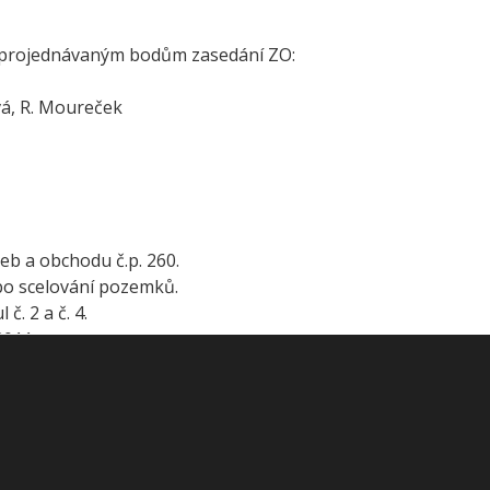
k projednávaným bodům zasedání ZO:
vá, R. Moureček
eb a obchodu č.p. 260.
ebo scelování pozemků.
č. 2 a č. 4.
2011.
nalizací,
tě „Hotel Cinema Palace“.
ru územního plánování a stavebního řádu v Černošicích.
2/3 a 142/4.