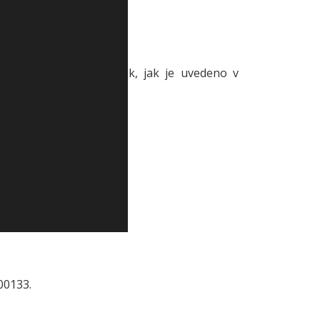
4/2 byla vybudována tak, jak je uvedeno v
011.
00133.