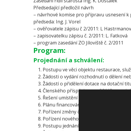
Zasedání řídil starosta Ing. K. Dostálek
Předsedající předložil návrh
– návrhové komise pro přípravu usnesení 
předseda: Ing. J. Vorel
– ověřovatele zápisu č 2/2011: L Hastrmano
– zapisovatelku zápisu č. 2/2011: L. Fatková
– program zasedání ZO Jíloviště č. 2/2011
Program:
Projednání a schválení:
Postupu ve věci objektu restaurace, služ
Žádosti o vydání rozhodnutí o dělení n
Žádostí o přidělení dotace na dotační titul 
Členského příspěvku pro SOMR na rok 
Řešení umístění skříní pro nn napájení.
Plánu financování obnovy vodovodů a ka
Pořízení změny č. 3 ÚP Jíloviště v lokali
Pořízení nového územního plánu u Odbo
Postupu jednání ve věci pozemků p.č. 14