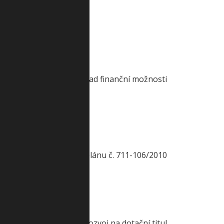
šší než 5 500 000 Kč je nad finanční možnosti
uvedeno v geometrickém plánu č. 711-106/2010
nisterstva pro místní rozvoj na dotační titul