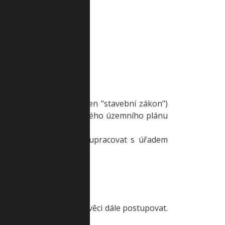
lace“.
.
a stavebním řádu (dále jen "stavební zákon")
ona jako pořizovatele nového územního plánu
nošice.
viště a který bude spolupracovat s úřadem
dostalek@jiloviste.cz.
jakým bude obec v teto věci dále postupovat.