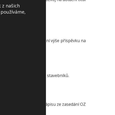
 z našich
s používáme,
OMR o změně způsobu určení výše příspěvku na
 ale pouze v oplocení RD stavebníků.
terý bude přílohou č. 1. zápisu ze zasedání OZ