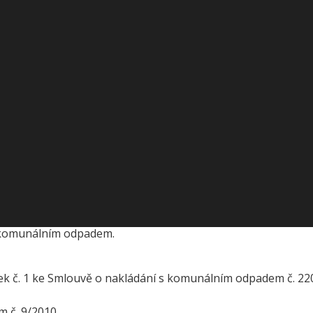
vu parc. č. 184/2.
 aby nová komunikace ke hřbitovu na pozemku parc. č. 18
1. 2009, který je přílohou č. 2. zasedání OZ Jíloviště č. 2/2
92/2.
uhradit náklady na geometrické zaměření cesty parc. č. 92/2.
tovi zjistit vlastníka cesty parc. č. 92/2 a navrhnout řešení.
s komunálním odpadem.
atek č. 1 ke Smlouvě o nakládání s komunálním odpadem č. 22
 č. 9/2010.