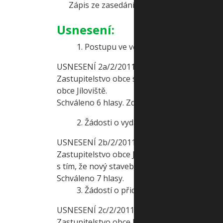
Zápis ze zasedání ZO č.1/2010 ze dne 21. 
Usnesení:
1. Postupu ve věci objektu restaurace, 
USNESENÍ 2a/2/2011
Zastupitelstvo obce souhlasí s návrhem finan
obce Jíloviště.
Schváleno 6 hlasy. Zdržela se L. Hastrmanová
2. Žádosti o vydání rozhodnutí o dělen
USNESENÍ 2b/2/2011
Zastupitelstvo obce Jíloviště schvaluje vyd
s tím, že nový stavebník při výstavbě na tom
Schváleno 7 hlasy.
3. Žádostí o přidělení dotace na dotační ti
USNESENÍ 2c/2/2011
Zastupitelstvo obce Jíloviště schvaluje žádo