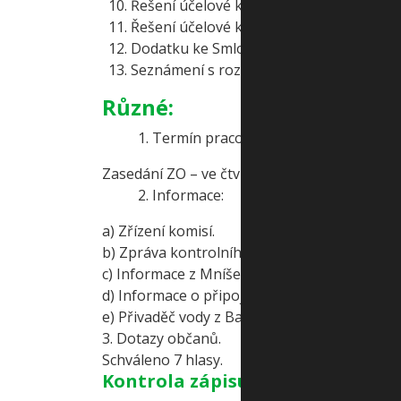
Řešení účelové komunikace ke hřbitovu p
Řešení účelové komunikace parc. č. 92/2.
Dodatku ke Smlouvě o nakládání s kom
Seznámení s rozpočtovým opatřením č. 
Různé:
1. Termín pracovní schůzky – v úterý 5. 
Zasedání ZO – ve čtvrtek 14. 4. 2011 v 19,00 h
2. Informace:
a) Zřízení komisí.
b) Zpráva kontrolního výboru.
c) Informace z Mníšeckého regionu a okolníc
d) Informace o připojení vrtu JL5 a realizace 
e) Přivaděč vody z Baní.
3. Dotazy občanů.
Schváleno 7 hlasy.
Kontrola zápisu