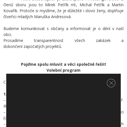
členů sboru jsou to Mirek Petřík ml., Michal Petřík a Martin
Kovařík. Protože si myslíme, že je důležité i slovo ženy, doplňuje
čtveřici mladých Maruška Andresová.
Budeme komunikovat s občany a informovat je o dění v naší
obci.
Prosadíme transparentnost všech zakázek a
dokončení započatých projektů.
Pojďme spolu mluvit a věci společně řešit!
Volební program
Zavřít c
Co považujeme za důležité:
1. Finanční a rozpočtové hospodaření obce
– rychlá a profesionální příprava projektů pro získání dotací, např.
dobudování chodníků a komunikací v obci
– snížení provozních nákladů šetřením a zefektivnění práce v obci
(úklid veřejných prostor, úprava zeleně)
– určení priorit investic včetně průhledných a transparentních