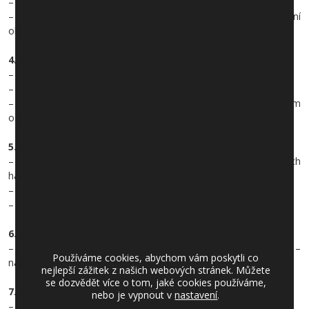
– zajistit schválení územního plánu obce
– zlepšení kvality místních komunikací i za případného přispění
občanů, kterých se komunikace týká
4.Veřejné služby
– zachovat knihovnu, poštovní služby
– znovuobnovit a nepřerušovat služby CZECHPOINT
– zajistit celkové pokrytí obce veřejným rozhlasem a veřejným
osvětlením
5. Veřejný pořádek a bezpečnost
– výrazněji podpořit zásahovou jednotku Sboru dobrovolných
hasičů obce Jíloviště
– mnohem více spolupracovat s Policií ČR
– rozšířit bezpečnostní kamerový systém v obci
6. Sociální a zdravotní politika
– pomoc potřebným při zdravotních a sociálních problémech –
Používáme cookies, abychom vám poskytli co
např. zajištění dopravy k lékaři, apod.
nejlepší zážitek z našich webových stránek. Můžete
se dozvědět více o tom, jaké cookies používáme,
7. Školství
nebo je vypnout v
nastavení
.
– podporovat zřízení státní mateřské školy v obci