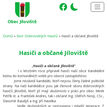
Obec Jíloviště
Domů
»
Sbor Dobrovolných Hasičů
»
Hasiči a občané Jíloviště
Hasiči a občané Jíloviště
„
Hasiči a občané Jíloviště“
I v letošním roce připravili hasiči naší obce Kandidátní
listinu do komunálních voleb pro obecní zastupitelstvo.
Jsme nezávislí kandidáti, kteří nejsou členy žádné politické
strany. Na naší kandidátce jsou jak členové sboru dobrovolných
hasičů Jíloviště, kteří již mají zkušenosti v práci pro obec Mirek
Petřík st. a František Andres, tak i občané Ing. Oldřich Nový, CSc.,
Slavomír Baudyš a Ing. Jiří Havelka
Vedle zkušenějších je zastoupena i mladší generace. Z