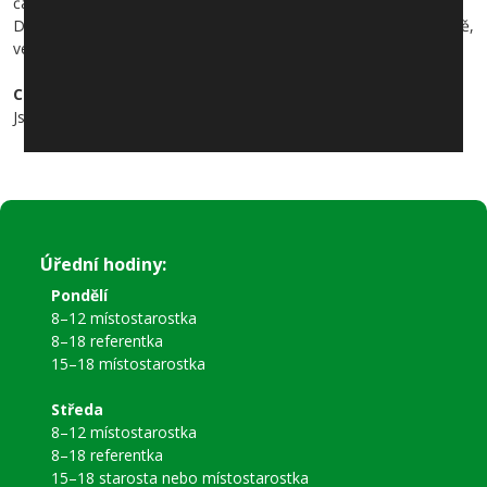
část obce a byly tak zajištěny potřeby všech občanů.
Doufáme, že jsme Vás zaujali a věříme Vám, že zvolíte správně,
ve dnech 10. a 11. října 2014.
Chceme komunikaci, ne konfrontaci!
Jsme s pozdravem, kandidáti “Hasiči a občané Jíloviště“
Úřední hodiny:
Pondělí
8–12 místostarostka
8–18 referentka
15–18 místostarostka
Středa
8–12 místostarostka
8–18 referentka
15–18 starosta nebo místostarostka