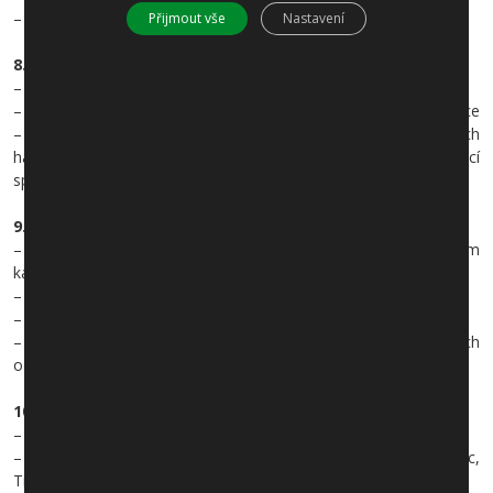
– zajistit volná místa ve spádovém území pro malé školáky
Přijmout vše
Nastavení
8. Kultura a sport
– pokračovat v pořádání tradičních posvícení
– zachovat vydávání nezávislé Zvonice, minimálně 1x za 2 měsíce
– podporovat místní spolky v činnosti – Sbor dobrovolných
hasičů, Tělovýchovná jednota, Turistický oddíl a Okrašlovací
spolek
9. Životní prostředí
– dokompletování kanalizace v obci v souvislosti se zvýšením
kapacity ČOV
– postupné dobudování dešťové kanalizace
– zlepšit péči o místní zeleň
– hledat nejlepší a nejlevnější způsoby likvidace komunálních
odpadů
10. Doprava
– zachovat dopravní obslužnost v obci
– jednat s ŘSD o realizaci sjezdu z dálnice na Všenory, Klínec,
Trnovou a o údržbě mostu přes dálnici (déšť a voda)