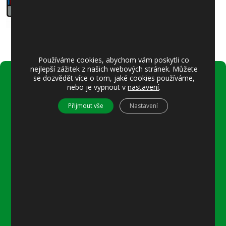
Používáme cookies, abychom vám poskytli co
nejlepší zážitek z našich webových stránek. Můžete
se dozvědět více o tom, jaké cookies používáme,
nebo je vypnout v
nastavení
.
Úřední hodiny:
Pondělí
Přijmout vše
Nastavení
8–12 místostarostka
8–18 referentka
15–18 místostarostka
Středa
8–12 místostarostka
8–18 referentka
15–18 starosta nebo místostarostka
Další informace