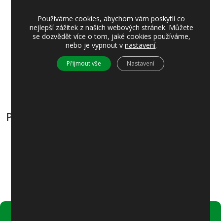
Slovo starosty
Aktuálně z radnice a ze zasedání zastupitelstva
Používáme cookies, abychom vám poskytli co
Informace z obce
nejlepší zážitek z našich webových stránek. Můžete
MŠ JÍLOVIŠTĚ
se dozvědět více o tom, jaké cookies používáme,
Okrašlovací spolek
nebo je vypnout v
nastavení
.
Přátelé od lípy a pípy
TJ Jíloviště
Přijmout vše
Nastavení
TOM Lvíčata JÍLOVIŠTĚ
Piráti z karibiku – letní tábor Lvíčata JÍLOVIŠTĚ
Přílohy:
Zvonice 2/2026