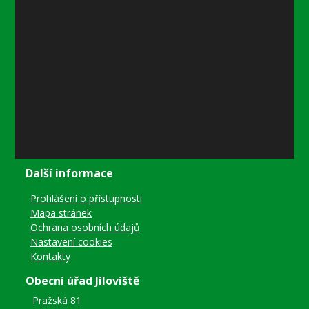
Úřední hodiny:
Pondělí
8–12 místostarostka
8–18 referentka
15–18 místostarostka
Středa
8–12 místostarostka
8–18 referentka
15–18 starosta nebo místostarostka
Další informace
Prohlášení o přístupnosti
Mapa stránek
Ochrana osobních údajů
Nastavení cookies
Kontakty
Obecní úřad Jíloviště
Pražská 81