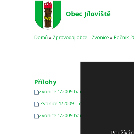
Obec Jíloviště
Domů
»
Zpravodaj obce - Zvonice
»
Ročník 2
Přílohy
Zvonice 1/2009 barevná – tiskové rozlišení
Zvonice 1/2009 – černobílá – tiskové rozli
Zvonice 1/2009 barevná – pro zobrazení 
Používám