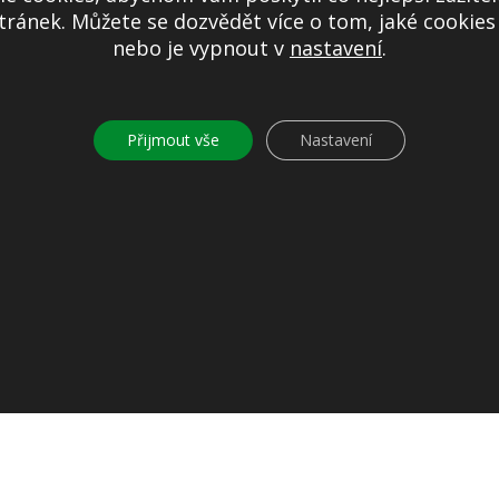
ránek. Můžete se dozvědět více o tom, jaké cookie
nebo je vypnout v
nastavení
.
Další informace
Prohlášení o přístupnosti
Přijmout vše
Nastavení
Mapa stránek
Ochrana osobních údajů
Nastavení cookies
Kontakty
© 2026
Obec Jíloviště. Všechna práva vyhrazena