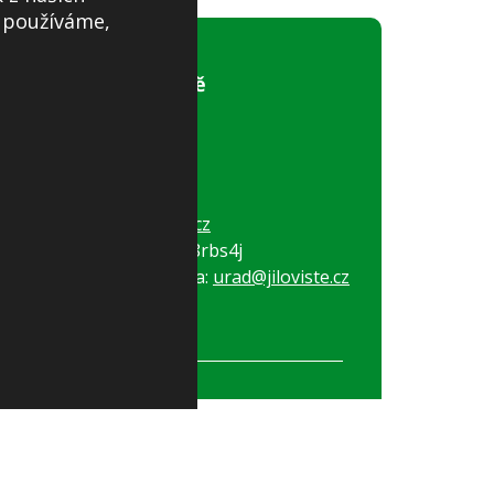
s používáme,
Obecní úřad Jíloviště
Pražská 81
252 02, Jíloviště
Tel:
+420 257 730 274
Tel:
+420 257 730 028
E-mail:
obec@jiloviste.cz
ID datové schránky: e8rbs4j
Elektronická podatelna:
urad@jiloviste.cz