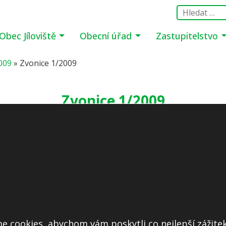
Obec Jíloviště
Obecní úřad
Zastupitelstvo
009
»
Zvonice 1/2009
Zvonice 1/2009
šení
na monitoru, malý soubor
e cookies, abychom vám poskytli co nejlepší zážitek