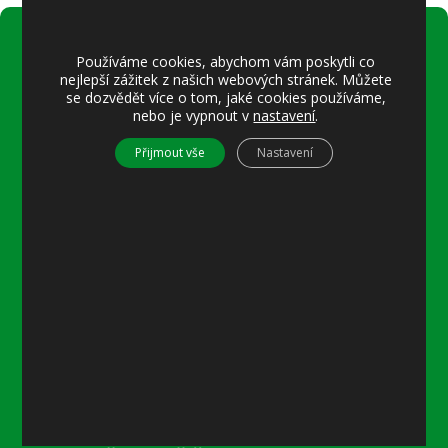
Používáme cookies, abychom vám poskytli co
Úřední hodiny:
nejlepší zážitek z našich webových stránek. Můžete
Pondělí
se dozvědět více o tom, jaké cookies používáme,
nebo je vypnout v
nastavení
.
8–12 místostarostka
8–18 referentka
Přijmout vše
Nastavení
15–18 místostarostka
Středa
8–12 místostarostka
8–18 referentka
15–18 starosta nebo místostarostka
Další informace
Prohlášení o přístupnosti
Mapa stránek
Ochrana osobních údajů
Nastavení cookies
Kontakty