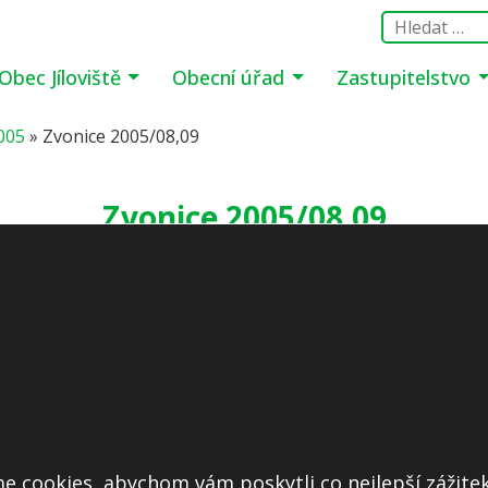
Obec Jíloviště
Obecní úřad
Zastupitelstvo
005
»
Zvonice 2005/08,09
Zvonice 2005/08,09
e cookies, abychom vám poskytli co nejlepší zážitek
Další informace