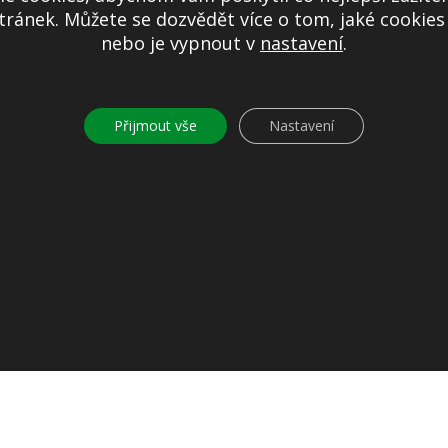
ránek. Můžete se dozvědět více o tom, jaké cookie
Prohlášení o přístupnosti
nebo je vypnout v
nastavení
.
Mapa stránek
Ochrana osobních údajů
Nastavení cookies
Přijmout vše
Nastavení
Kontakty
© 2026
Obec Jíloviště. Všechna práva vyhrazena