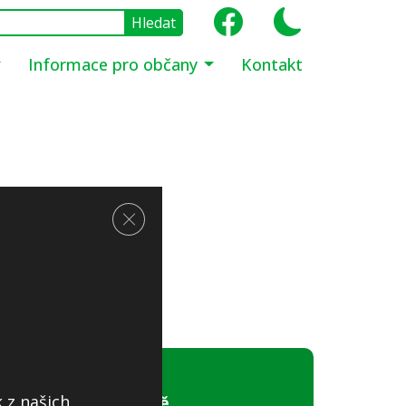
Informace pro občany
Kontakt
Zavřít cookie lištu GDPR
 z našich
Obecní úřad Jíloviště