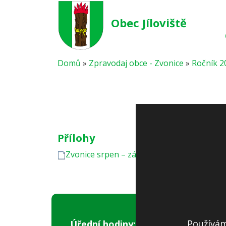
Obec Jíloviště
Domů
»
Zpravodaj obce - Zvonice
»
Ročník 2
Přílohy
Zvonice srpen – září 2005
Používám
Úřední hodiny: