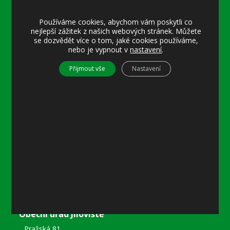
Úřední hodiny:
Používáme cookies, abychom vám poskytli co
Pondělí
nejlepší zážitek z našich webových stránek. Můžete
8–12 místostarostka
se dozvědět více o tom, jaké cookies používáme,
nebo je vypnout v
nastavení
.
8–18 referentka
15–18 místostarostka
Přijmout vše
Nastavení
Středa
8–12 místostarostka
8–18 referentka
15–18 starosta nebo místostarostka
Další informace
Prohlášení o přístupnosti
Mapa stránek
Ochrana osobních údajů
Nastavení cookies
Kontakty
Obecní úřad Jíloviště
Pražská 81