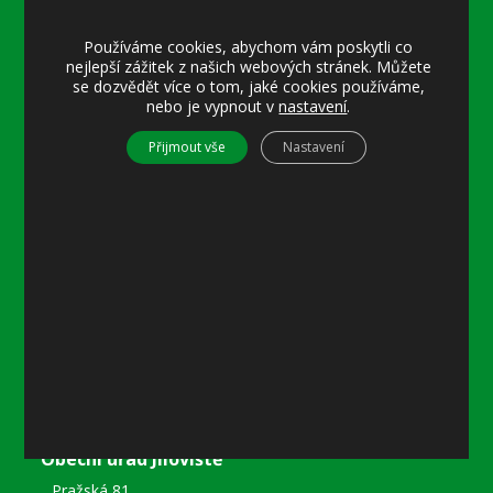
Úřední hodiny:
Používáme cookies, abychom vám poskytli co
Pondělí
nejlepší zážitek z našich webových stránek. Můžete
8–12 místostarostka
se dozvědět více o tom, jaké cookies používáme,
nebo je vypnout v
nastavení
.
8–18 referentka
15–18 místostarostka
Přijmout vše
Nastavení
Středa
8–12 místostarostka
8–18 referentka
15–18 starosta nebo místostarostka
Další informace
Prohlášení o přístupnosti
Mapa stránek
Ochrana osobních údajů
Nastavení cookies
Kontakty
Obecní úřad Jíloviště
Pražská 81