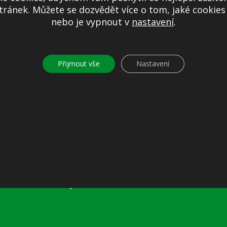
 v pdf
ránek. Můžete se dozvědět více o tom, jaké cookie
nebo je vypnout v
nastavení
.
obnosti v pdf
v pdf
Přijmout vše
Nastavení
Další informace
Prohlášení o přístupnosti
Mapa stránek
Ochrana osobních údajů
Nastavení cookies
Kontakty