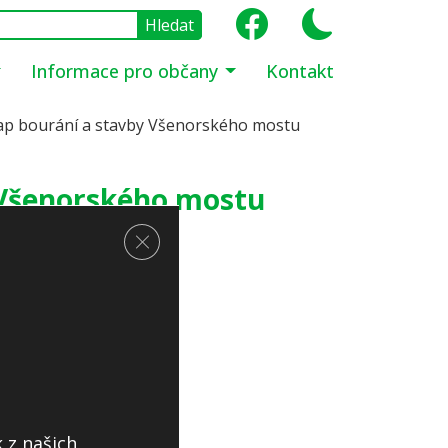
Informace pro občany
Kontakt
ap bourání a stavby Všenorského mostu
 Všenorského mostu
Zavřít cookie lištu GDPR
:
Podrobnosti v pdf
 z našich