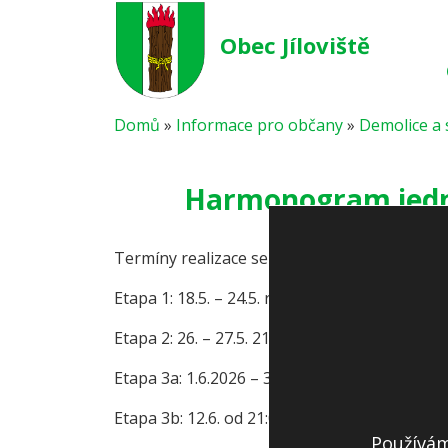
Obec Jíloviště
Domů
»
Informace pro občany
»
Demolice a
Harmonogram jedno
Termíny realizace se mohou v závislosti na a
Etapa 1: 18.5. – 24.5. rozšíření větve:
Podrobno
Etapa 2: 26. – 27.5. 21.00 – 01.00 h + krátko
Etapa 3a: 1.6.2026 – 30.9.2027 uzavření mos
Etapa 3b: 12.6. od 21:00 – 14.6. do 03:00 de
Používám