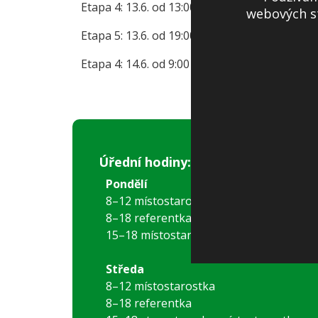
Etapa 4: 13.6. od 13:00 – do 19:00
Podrobnosti
webových st
Etapa 5: 13.6. od 19:00 – do 14.6. do 9:00
Podr
Etapa 4: 14.6. od 9:00 – do 15:00
Podrobnosti 
Úřední hodiny:
Pondělí
8–12 místostarostka
8–18 referentka
15–18 místostarostka
Středa
8–12 místostarostka
8–18 referentka