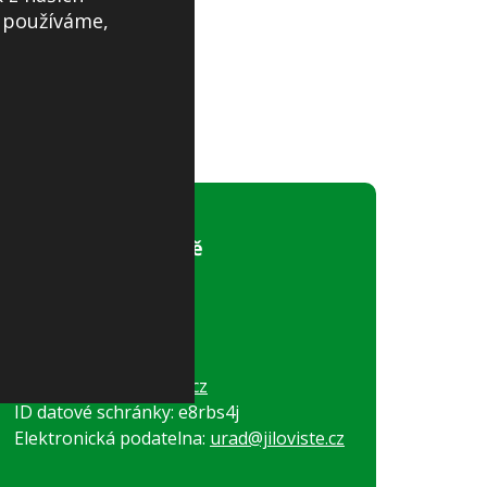
s používáme,
Obecní úřad Jíloviště
Pražská 81
252 02, Jíloviště
Tel:
+420 257 730 274
Tel:
+420 257 730 028
E-mail:
obec@jiloviste.cz
ID datové schránky: e8rbs4j
Elektronická podatelna:
urad@jiloviste.cz