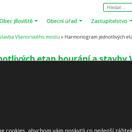
Obec Jíloviště
Obecní úřad
Zastupitelstvo
 stavba Všenorského mostu
»
Harmonogram jednotlivých et
tlivých etap bourání a stavby
ktuálních okolnostech drobně lišit:
sti v pdf
dobé zastavení provozu na max. 15 min. po 24h instalace lávky
tu, demontáž svodidel:
Podrobnosti v pdf
montáž mostu
Podrobnosti v pdf
e cookies, abychom vám poskytli co nejlepší zážitek